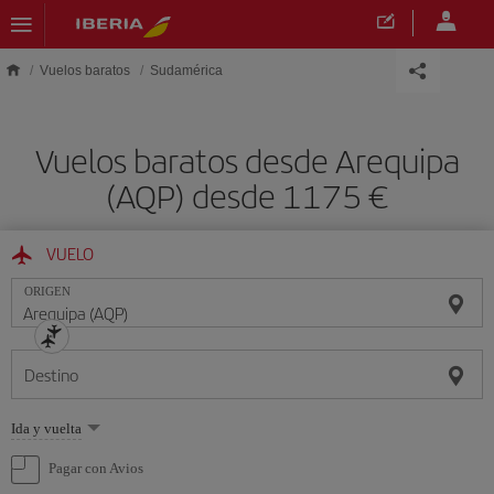
Saltar al contenido principal
Vuelos baratos
Sudamérica
Vuelos baratos desde Arequipa
(AQP) desde 1175
VUELO
ORIGEN
Destino
Seleccione
Ida y vuelta
una
opción
Pagar con Avios