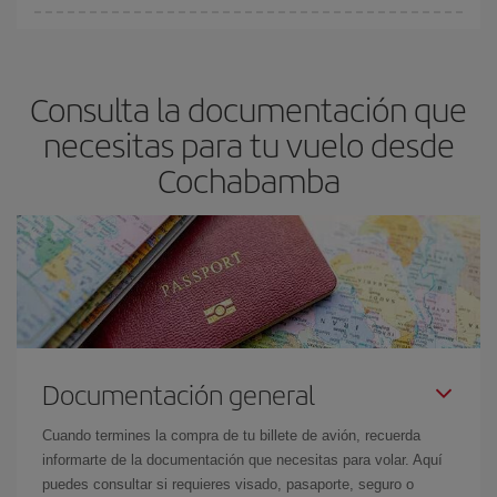
Podrás ahorrar en tu billete de avión y conseguir el vuelo más
barato si evitas temporadas altas, compras con antelación y
puedes ser flexible con las fechas y horarios de ida y vuelta.
Consulta la documentación que
Además, si no tienes decidido un destino concreto para tu viaje,
mira nuestras ofertas y déjate inspirar: seguro que encuentras el
necesitas para tu vuelo desde
vuelo más barato.
Cochabamba
Documentación general
Cuando termines la compra de tu billete de avión, recuerda
informarte de la documentación que necesitas para volar. Aquí
puedes consultar si requieres visado, pasaporte, seguro o