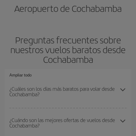
Aeropuerto de Cochabamba
Preguntas frecuentes sobre
nuestros vuelos baratos desde
Cochabamba
Ampliar todo
¿Cuáles son los días más baratos para volar desde
Cochabamba?
Para saber qué días te saldrá más económico volar, solo tienes
que empezar una consulta en nuestro
buscador de vuelos
¿Cuándo son las mejores ofertas de vuelos desde
Cochabamba?
baratos
. Dinos desde dónde vuelas, a dónde quieres ir y en qué
fechas habías pensado viajar. Te mostraremos los vuelos más