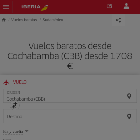
Saltar al contenido principal
Vuelos baratos
Sudamérica
Vuelos baratos desde
Cochabamba (CBB) desde 1708
VUELO
ORIGEN
Destino
Seleccione
Ida y vuelta
una