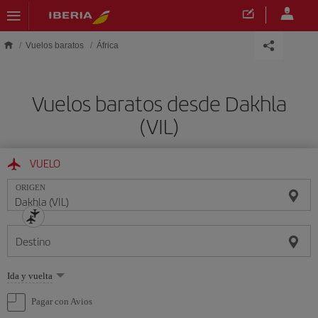
Saltar al contenido principal
Vuelos baratos
África
Vuelos baratos desde Dakhla
(VIL)
VUELO
ORIGEN
Destino
Seleccione
Ida y vuelta
una
opción
Pagar con Avios