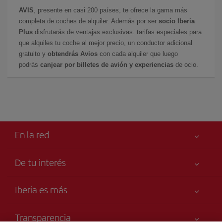
AVIS
, presente en casi 200 países, te ofrece la gama más
completa de coches de alquiler. Además por ser
socio Iberia
Plus
disfrutarás de ventajas exclusivas: tarifas especiales para
que alquiles tu coche al mejor precio, un conductor adicional
gratuito y
obtendrás Avios
con cada alquiler que luego
podrás
canjear por billetes de avión y experiencias
de ocio.
En la red
De tu interés
Mejor precio garantizado
Iberia es más
Tu seguridad es lo primero
Noticias y Novedades
Accesibilidad
Transparencia