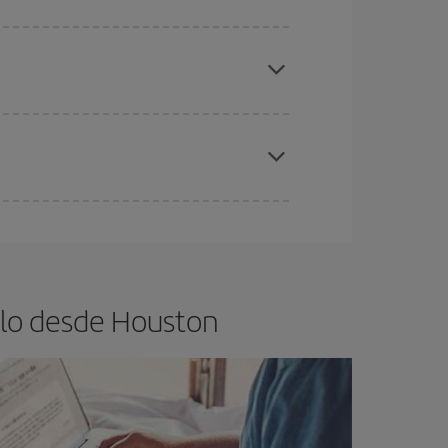
elo y de que las tarifas más baratas (turista)
ouston.
ra el vuelo más barato.
es ser flexible con las fechas y horarios de ida y
cuentras el vuelo más barato.
elo desde Houston