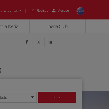
Registro
Acceso
¿Tienes dudas?
cia Iberia
Iberia Club
)
dulto
Buscar
o día/mes/año