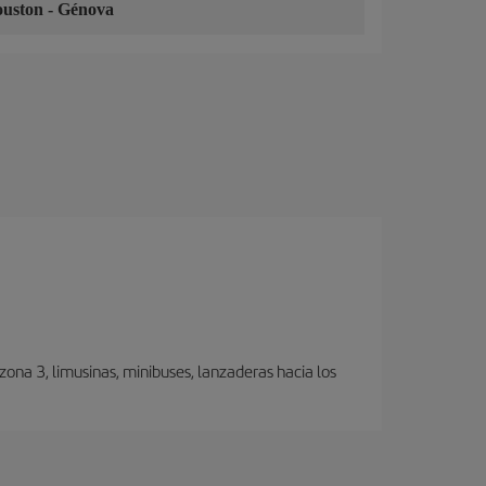
ouston
-
Génova
ona 3, limusinas, minibuses, lanzaderas hacia los