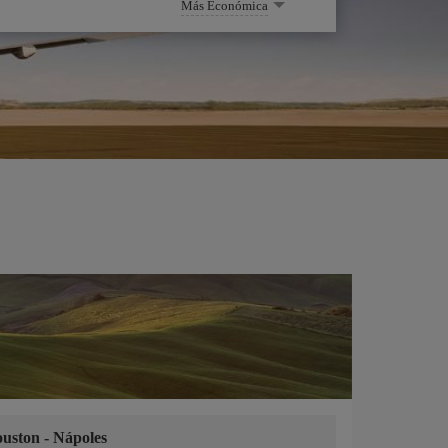
Más Económica
ouston
-
Nápoles