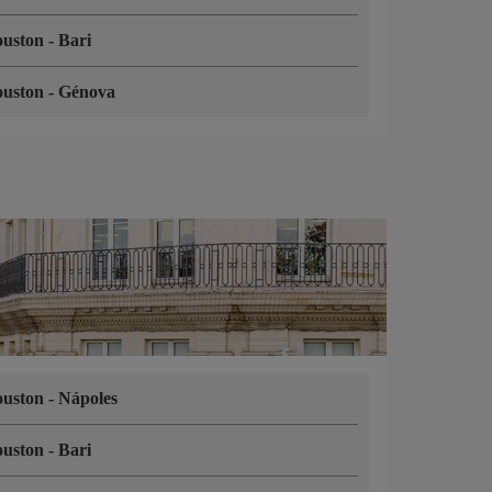
ouston
-
Bari
ouston
-
Génova
ouston
-
Nápoles
ouston
-
Bari