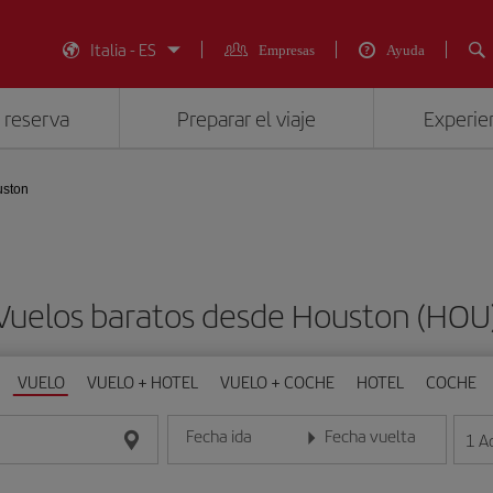
Italia - ES
Empresas
Ayuda
 reserva
Preparar el viaje
Experien
uston
Vuelos baratos desde Houston (HOU
VUELO
VUELO + HOTEL
VUELO + COCHE
HOTEL
COCHE
Fecha ida
Fecha vuelta
1
A
Introduce la fecha en formato día/mes/año
Introduce la fecha en format