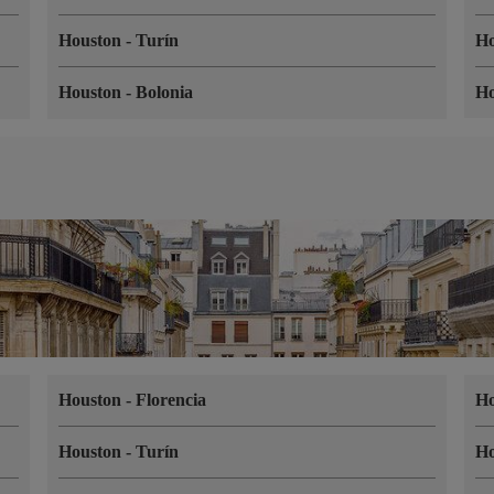
Houston
-
Turín
H
Houston
-
Bolonia
H
Houston
-
Florencia
H
Houston
-
Turín
H