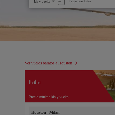
Seleccione
Pagar con Avios
Ida y vuelta
una
opción
Ver vuelos baratos a Houston
Italia
Precio mínimo ida y vuelta
Houston
-
Milán