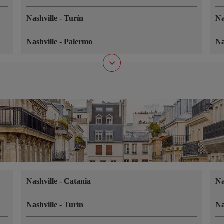
Nashville
-
Turín
Na
Nashville
-
Palermo
Na
Nashville
-
Catania
Na
Nashville
-
Turín
Na