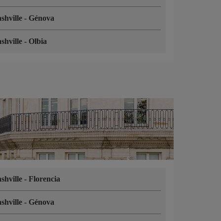
shville
-
Génova
shville
-
Olbia
shville
-
Florencia
shville
-
Génova