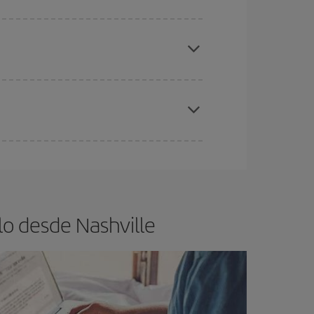
elo y de que las tarifas más baratas (turista)
shville.
ra el vuelo más barato.
es ser flexible con las fechas y horarios de ida y
cuentras el vuelo más barato.
lo desde Nashville