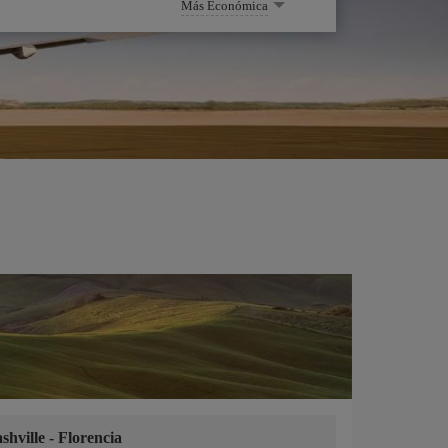
Más Económica
shville
-
Florencia