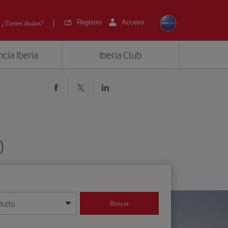
Registro
Acceso
¿Tienes dudas?
cia Iberia
Iberia Club
)
dulto
Buscar
o día/mes/año