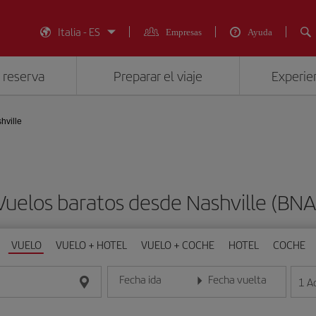
Italia - ES
Empresas
Ayuda
 reserva
Preparar el viaje
Experien
hville
Vuelos baratos desde Nashville (BNA
VUELO
VUELO + HOTEL
VUELO + COCHE
HOTEL
COCHE
Fecha ida
Fecha vuelta
1
A
Introduce la fecha en formato día/mes/año
Introduce la fecha en format