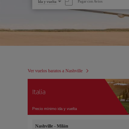
Seleccione
Pagar con Avios
Ida y vuelta
una
opción
Ver vuelos baratos a Nashville
Italia
Precio mínimo ida y vuelta
Nashville
-
Milán