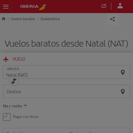
Saltar al contenido principal
Vuelos baratos
Sudamérica
Vuelos baratos desde Natal (NAT)
VUELO
ORIGEN
Destino
Seleccione
Ida y vuelta
una
opción
Pagar con Avios