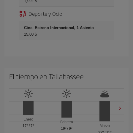
1,092 $
Deporte y Ocio
Cine, Estreno Internacional, 1 Asiento
15,00 $
El tiempo en Tallahassee
Enero
Febrero
17º
/
7º
Marzo
19º
/
9º
22º
/
11º