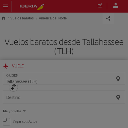
Saltar al contenido principal
Vuelos baratos
América del Norte
Vuelos baratos desde Tallahassee
(TLH)
VUELO
ORIGEN
Destino
Seleccione
Ida y vuelta
una
opción
Pagar con Avios