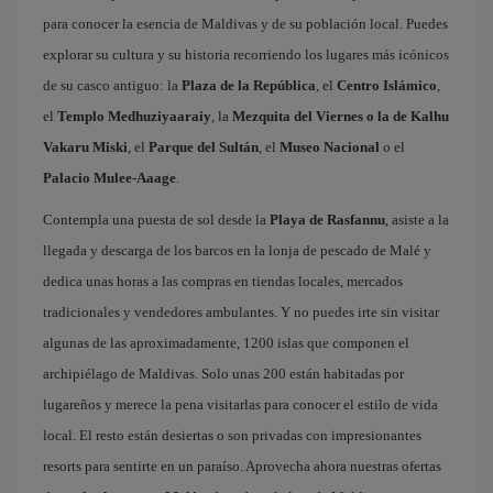
para conocer la esencia de Maldivas y de su población local. Puedes
explorar su cultura y su historia recorriendo los lugares más icónicos
de su casco antiguo: la
Plaza de la República
, el
Centro Islámico
,
el
Templo Medhuziyaaraiy
, la
Mezquita del Viernes o la de Kalhu
Vakaru Miski
, el
Parque del Sultán
, el
Museo Nacional
o el
Palacio Mulee-Aaage
.
Contempla una puesta de sol desde la
Playa de Rasfannu
, asiste a la
llegada y descarga de los barcos en la lonja de pescado de Malé y
dedica unas horas a las compras en tiendas locales, mercados
tradicionales y vendedores ambulantes. Y no puedes irte sin visitar
algunas de las aproximadamente, 1200 islas que componen el
archipiélago de Maldivas. Solo unas 200 están habitadas por
lugareños y merece la pena visitarlas para conocer el estilo de vida
local. El resto están desiertas o son privadas con impresionantes
resorts para sentirte en un paraíso. Aprovecha ahora nuestras ofertas