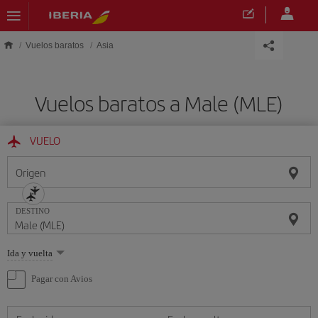
Saltar al contenido principal
Vuelos baratos
Asia
Vuelos baratos a Male (MLE)
VUELO
Origen
DESTINO
Seleccione
Ida y vuelta
una
opción
Pagar con Avios