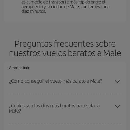
es el medio de transporte más rápido entre el
aeropuerto y la ciudad de Malé, con ferries cada
diez minutos.
Preguntas frecuentes sobre
nuestros vuelos baratos a Male
Ampliar todo
¿Cómo conseguir el vuelo más barato a Male?
Podrás ahorrar en tu billete de avión y conseguir el vuelo más
barato si evitas temporadas altas, compras con antelación y
¿Cuáles son los días más baratos para volar a
Male?
puedes ser flexible con las fechas y horarios de ida y vuelta.
Además, si no tienes decidido un destino concreto para tu viaje,
mira nuestras ofertas y déjate inspirar: seguro que encuentras el
Para saber qué días te saldrá más económico volar, solo tienes
vuelo más barato.