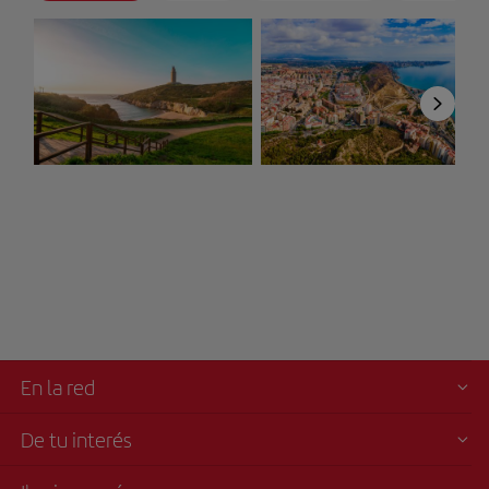
A Coruña
Alicante
España
España
En la red
De tu interés