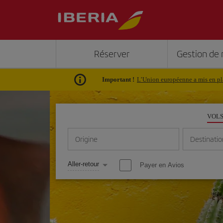
Réserver
Gestion de 
Important !
L’Union européenne a mis en pla
VOL
Origine
Destinatio
Aller-retour
Payer en Avios