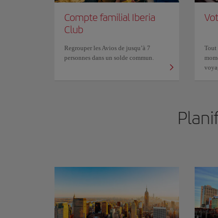
Compte familial Iberia
Vot
Club
Regrouper les Avios de jusqu’à 7
Tout 
personnes dans un solde commun.
mome
voyag
Plani