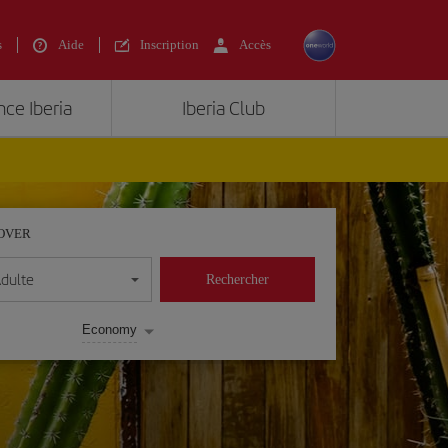
s
Aide
Inscription
Accès
nce Iberia
Iberia Club
OVER
Adulte
Rechercher
Economy