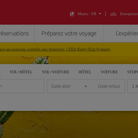
Maroc - FR
Enterprise
réservations
Préparez votre voyage
L’expérie
ce un nouveau contrôle aux frontières, l’EES (Entry/Exit System).
S
VOL+HÔTEL
VOL+VOITURE
HÔTEL
VOITURE
STOP
1 
n
Date aller
Date retour