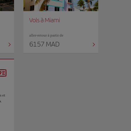
Vols à Miami
aller-retour à partir de
6157 MAD
s et
s
.