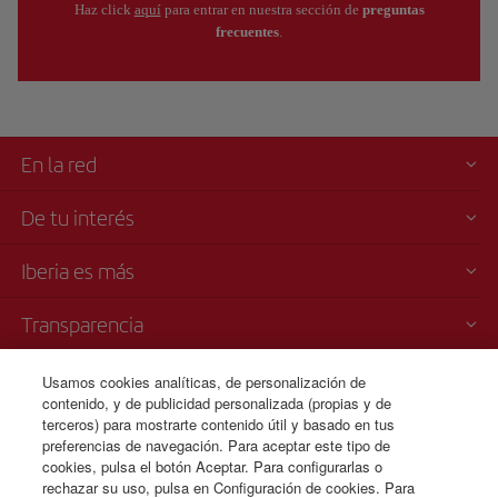
Haz click
aquí
para entrar en nuestra sección de
preguntas
frecuentes
.
En la red
De tu interés
Iberia es más
Transparencia
Venta telefónica
Usamos cookies analíticas, de personalización de
contenido, y de publicidad personalizada (propias y de
+212 520 426053
terceros) para mostrarte contenido útil y basado en tus
Casablanca
preferencias de navegación. Para aceptar este tipo de
Lunes a domingo 09:00 - 20:00 horas (francés). Lunes a domingo
cookies, pulsa el botón Aceptar. Para configurarlas o
00:00 - 24:00 horas (español e inglés).
rechazar su uso, pulsa en Configuración de cookies. Para