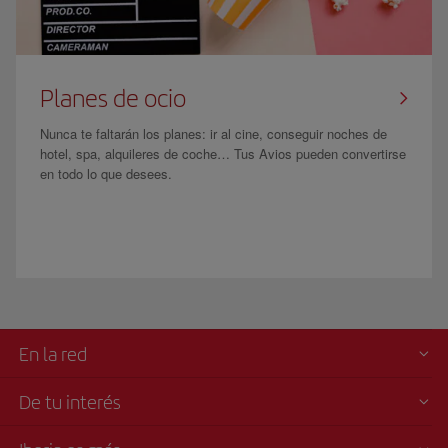
Planes de ocio
Nunca te faltarán los planes: ir al cine, conseguir noches de
hotel, spa, alquileres de coche… Tus Avios pueden convertirse
en todo lo que desees.
En la red
De tu interés