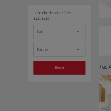
Buscador de compañías
asociadas
País
Partner
Tus A
Buscar