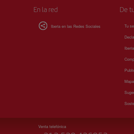
En la red
De tu
Tu se
Iberia en las Redes Sociales
Decla
Iberi
Compr
Publi
Mapa 
Suger
Soste
Venta telefónica