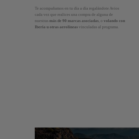
Te acompañamos en tu día a día regalándote Avios
cada vez que realices una compra de alguna de
nuestras
más de 90 marcas asociadas
, o
volando con
Iberia u otras aerolíneas
vinculadas al programa.