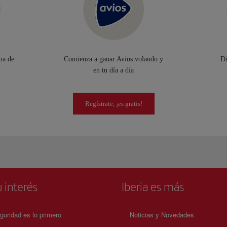
ma de
Comienza a ganar Avios volando y
Di
en tu día a día
Regístrate, ¡es gratis!
 interés
Iberia es más
guridad es lo primero
Noticias y Novedades