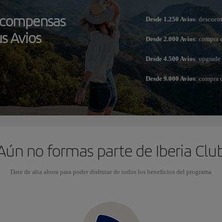
recompensas
Desde 1.250 Avios
: descuen
s Avios
Desde 2.000 Avios
: compra 
Desde 4.500 Avios
: upgrade
Desde 9.000 Avios
: compra 
Aún no formas parte de Iberia Clu
Date de alta ahora para poder disfrutar de todos los beneficios del programa