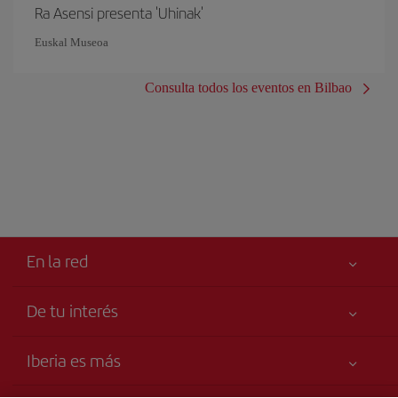
Ra Asensi presenta 'Uhinak'
Euskal Museoa
Consulta todos los eventos en Bilbao
En la red
De tu interés
Tu seguridad es lo primero
Iberia es más
Accesibilidad
Noticias y Novedades