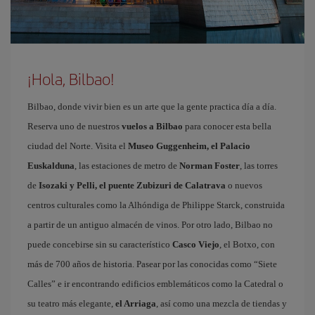
¡Hola, Bilbao!
Bilbao, donde vivir bien es un arte que la gente practica día a día.
Reserva uno de nuestros
vuelos a Bilbao
para conocer esta bella
ciudad del Norte. Visita el
Museo Guggenheim, el Palacio
Euskalduna
, las estaciones de metro de
Norman Foster
, las torres
de
Isozaki y Pelli, el puente Zubizuri de Calatrava
o nuevos
centros culturales como la Alhóndiga de Philippe Starck, construida
a partir de un antiguo almacén de vinos. Por otro lado, Bilbao no
puede concebirse sin su característico
Casco Viejo
, el Botxo, con
más de 700 años de historia. Pasear por las conocidas como “Siete
Calles” e ir encontrando edificios emblemáticos como la Catedral o
su teatro más elegante,
el Arriaga
, así como una mezcla de tiendas y