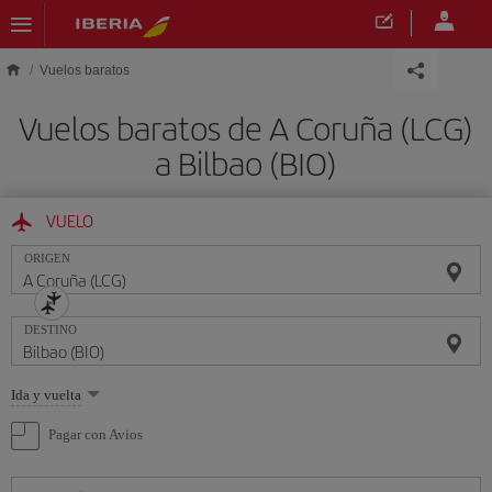
Saltar al contenido principal
Vuelos baratos
Vuelos baratos de A Coruña (LCG)
a Bilbao (BIO)
VUELO
ORIGEN
DESTINO
Seleccione
Ida y vuelta
una
opción
Pagar con Avios