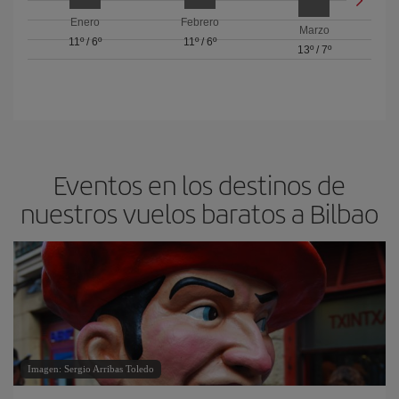
Enero
Febrero
Marzo
11º
/
6º
11º
/
6º
13º
/
7º
Eventos en los destinos de
nuestros vuelos baratos a Bilbao
Imagen: Sergio Arribas Toledo