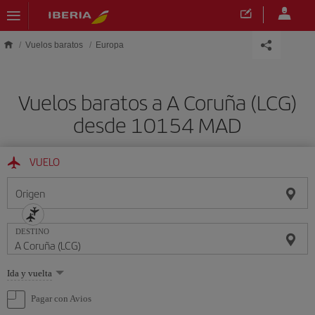
Saltar al contenido principal
Vuelos baratos
Europa
Vuelos baratos a A Coruña (LCG)
desde 10154 MAD
VUELO
Origen
DESTINO
Seleccione
Ida y vuelta
una
opción
Pagar con Avios