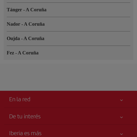
Tánger
-
A Coruña
Nador
-
A Coruña
Oujda
-
A Coruña
Fez
-
A Coruña
En la red
De tu interés
Tu seguridad es lo primero
Iberia es más
Accesibilidad