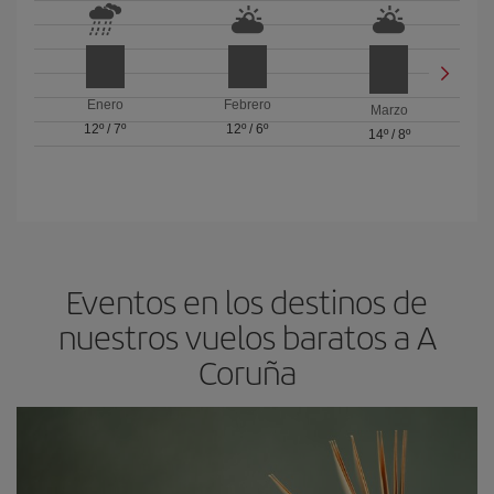
Enero
Febrero
Marzo
12º
/
7º
12º
/
6º
14º
/
8º
Eventos en los destinos de
nuestros vuelos baratos a A
Coruña