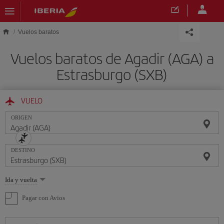
Saltar al contenido principal
Vuelos baratos
Vuelos baratos de Agadir (AGA) a
Estrasburgo (SXB)
VUELO
ORIGEN
DESTINO
Seleccione
Ida y vuelta
una
opción
Pagar con Avios