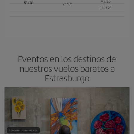
Marzo
5º
/
0º
7º
/
0º
11º
/
2º
Eventos en los destinos de
nuestros vuelos baratos a
Estrasburgo
Imagen: Pressmaster