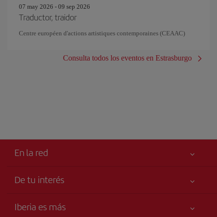
07 may 2026 - 09 sep 2026
Traductor, traidor
Centre européen d'actions artistiques contemporaines (CEAAC)
Consulta todos los eventos en Estrasburgo
En la red
De tu interés
Tu seguridad es lo primero
Iberia es más
Accesibilidad