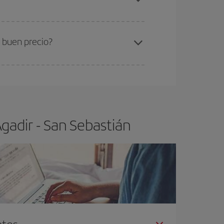
ra el vuelo más barato.
a buen precio?
ser flexible.
Lo normal es que
cuanto antes
 poco abiertos, podrás
elegir el precio más
gadir - San Sebastián