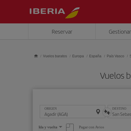
Saltar al contenido principal
Reservar
Gestionar
Vuelos baratos
Europa
España
País Vasco
Vuelos b
ORIGEN
DESTINO
Seleccione
Pagar con Avios
Ida y vuelta