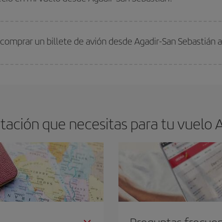
arte el mejor precio según tus necesidades de viaje. La tarifa básica, te asegu
comprar un billete de avión desde Agadir-San Sebastián 
os baratos. Las claves para encontrar los mejores precios son
anticiparte y 
drán. Además, si buscas los vuelos con las fechas y los horarios del viaje un
ación que necesitas para tu vuelo A