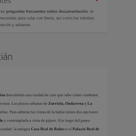
ntes
tras
preguntas frecuentes sobre documentación
: te
cesitas para volar con Iberia, así como los trámites
gración y aduanas.
tián
ián
descubrirás una ciudad de cine que sabe cómo combinar
ectura. Las playas urbanas de
Zurriola, Ondarreta y La
relax. Para admirar las vistas de la bahía tienes dos opciones:
do
y contemplarla a vista de pájaro. A lo largo del paseo
a ciudad: la antigua
Casa Real de Baños
o el
Palacio Real de