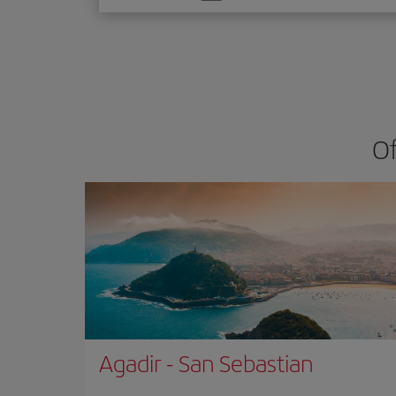
una
opción
Of
Agadir
-
San Sebastian