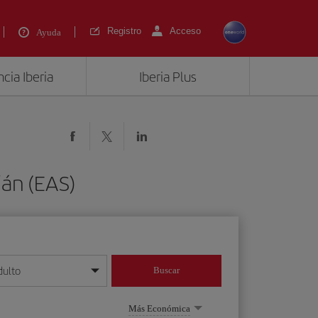
Registro
Acceso
Ayuda
cia Iberia
Iberia Plus
ián (EAS)
dulto
Buscar
o día/mes/año
Más Económica