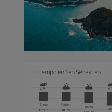
El tiempo en San Sebastián
Enero
Febrero
Marzo
Ab
10º
/
6º
10º
/
5º