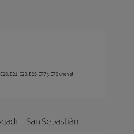
s E20, E21, E23, E25, E77 y E78 unen el
gadir - San Sebastián