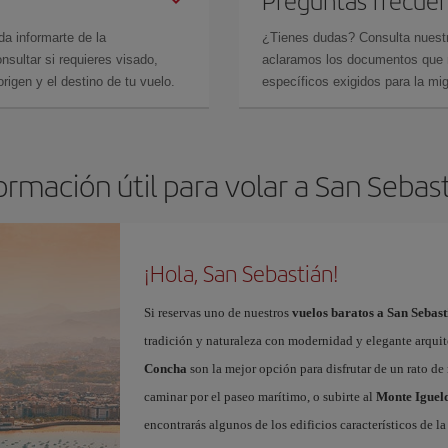
Preguntas frecue
da informarte de la
¿Tienes dudas? Consulta nues
sultar si requieres visado,
aclaramos los documentos que ne
rigen y el destino de tu vuelo.
específicos exigidos para la mi
ormación útil para volar a San Sebas
¡Hola, San Sebastián!
Si reservas uno de nuestros
vuelos baratos a San Sebast
tradición y naturaleza con modernidad y elegante arquit
Concha
son la mejor opción para disfrutar de un rato de 
caminar por el paseo marítimo, o subirte al
Monte Iguel
encontrarás algunos de los edificios característicos de l