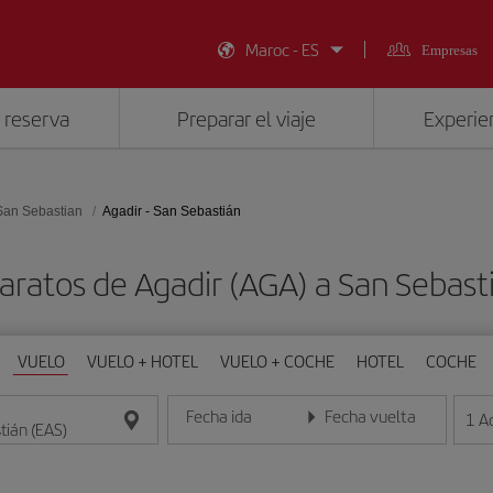
Maroc - ES
Empresas
 reserva
Preparar el viaje
Experien
San Sebastian
Agadir - San Sebastián
aratos de Agadir (AGA) a San Sebast
VUELO
VUELO + HOTEL
VUELO + COCHE
HOTEL
COCHE
Fecha ida
Fecha vuelta
1
A
Introduce la fecha en formato día/mes/año
Introduce la fecha en format