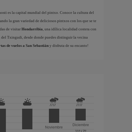
sti es la capital mundial del pintxo. Conoce la cultura del
ando la gran variedad de deliciosos pintxos con los que se te
das de visitar
Hondarribia
, una idílica localidad costera con
a del Txingudi, desde donde puedes distinguir la vecina
rtas de vuelos a San Sebastián
y disfruta de su encanto!
Diciembre
Noviembre
11º
/
7º