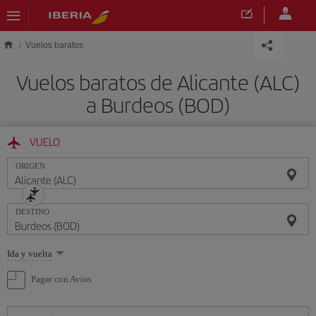
Saltar al contenido principal
Vuelos baratos
Vuelos baratos de Alicante (ALC)
a Burdeos (BOD)
VUELO
ORIGEN
DESTINO
Seleccione
Ida y vuelta
una
opción
Pagar con Avios