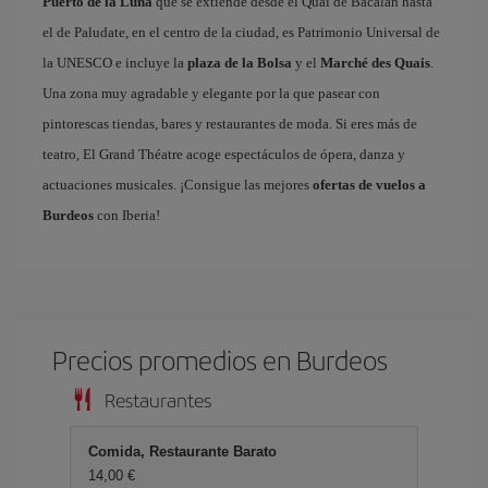
Puerto de la Luna
que se extiende desde el Quai de Bacalan hasta
el de Paludate, en el centro de la ciudad, es Patrimonio Universal de
la UNESCO e incluye la
plaza de la Bolsa
y el
Marché des Quais
.
Una zona muy agradable y elegante por la que pasear con
pintorescas tiendas, bares y restaurantes de moda. Si eres más de
teatro, El Grand Théatre acoge espectáculos de ópera, danza y
actuaciones musicales. ¡Consigue las mejores
ofertas de vuelos a
Burdeos
con Iberia!
Precios promedios en Burdeos
Restaurantes
Comida, Restaurante Barato
14,00 €