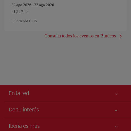
22 ago 2026 - 22 ago 2026
EQUAL2
L'Entrepôt Club
Consulta todos los eventos en Burdeos
En la red
De tu interés
Tu seguridad es lo primero
Iberia es más
Accesibilidad