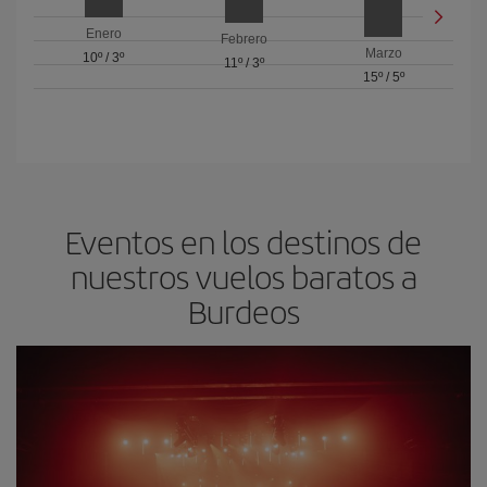
Enero
Febrero
Marzo
10º
/
3º
11º
/
3º
15º
/
5º
Eventos en los destinos de
nuestros vuelos baratos a
Burdeos