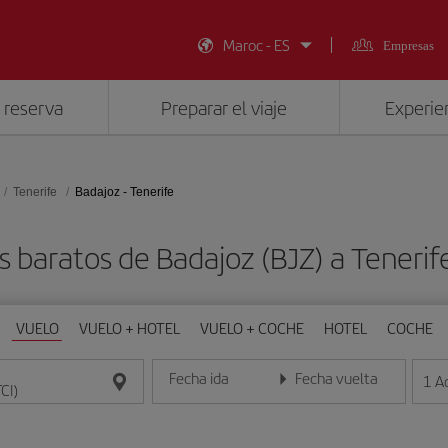
Maroc - ES
Empresas
 reserva
Preparar el viaje
Experien
Tenerife
Badajoz - Tenerife
s baratos de Badajoz (BJZ) a Tenerife
VUELO
VUELO + HOTEL
VUELO + COCHE
HOTEL
COCHE
Fecha ida
Fecha vuelta
1
A
Introduce la fecha en formato día/mes/año
Introduce la fecha en format