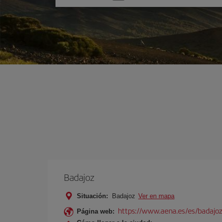
una
opción
Badajoz
Situación:
Badajoz
Ver en mapa
https://www.aena.es/es/badajoz
Página web: