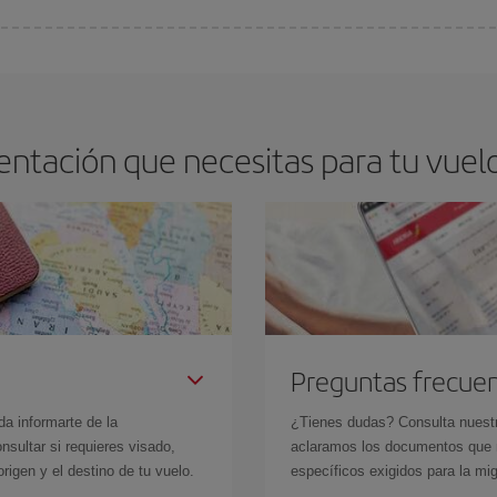
os baratos. Las claves para encontrar los mejores precios son
anticiparte y 
drán. Además, si buscas los vuelos con las fechas y los horarios del viaje un
ntación que necesitas para tu vuelo
Preguntas frecue
da informarte de la
¿Tienes dudas? Consulta nues
sultar si requieres visado,
aclaramos los documentos que ne
rigen y el destino de tu vuelo.
específicos exigidos para la mi