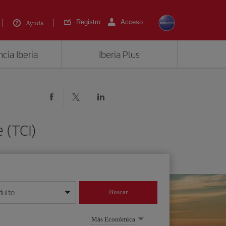
Registro
Acceso
Ayuda
cia Iberia
Iberia Plus
 (TCI)
dulto
Buscar
o día/mes/año
Más Económica