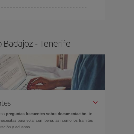
ser flexible.
Lo normal es que
cuanto antes
 poco abiertos, podrás
elegir el precio más
 Badajoz - Tenerife
ntes
tras
preguntas frecuentes sobre documentación
: te
cesitas para volar con Iberia, así como los trámites
gración y aduanas.