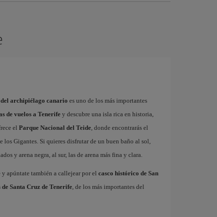
e
 del archipiélago canario
es uno de los más importantes
as de vuelos a Tenerife
y descubre una isla rica en historia,
frece el
Parque Nacional del Teide
, donde encontrarás el
 los Gigantes. Si quieres disfrutar de un buen baño al sol,
dos y arena negra, al sur, las de arena más fina y clara.
e
y apúntate también a callejear por el
casco histórico de San
 de Santa Cruz de Tenerife
, de los más importantes del