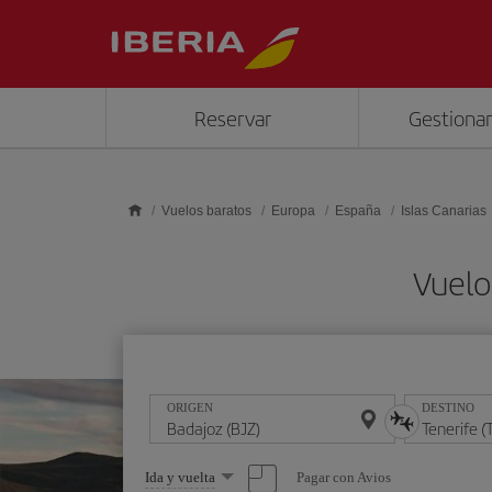
Saltar al contenido principal
Reservar
Gestionar
Vuelos baratos
Europa
España
Islas Canarias
Vuelo
ORIGEN
DESTINO
Seleccione
Pagar con Avios
Ida y vuelta