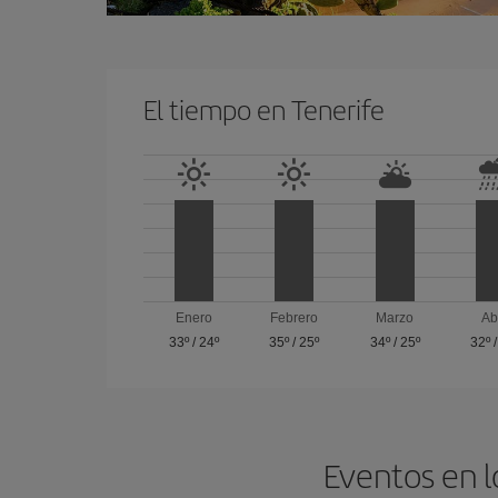
El tiempo en Tenerife
Enero
Febrero
Marzo
Ab
33º
/
24º
35º
/
25º
34º
/
25º
32º
Eventos en l