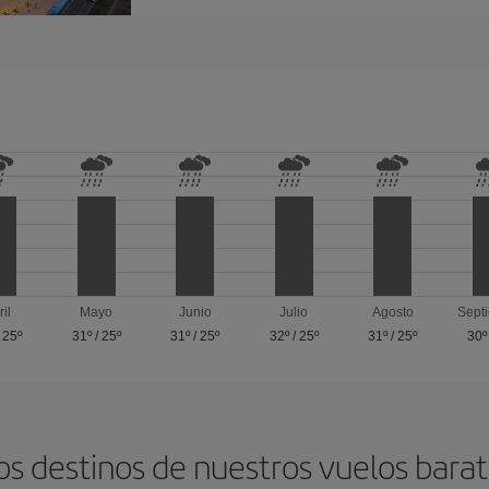
ril
Mayo
Junio
Julio
Agosto
Sept
/
25º
31º
/
25º
31º
/
25º
32º
/
25º
31º
/
25º
30º
os destinos de nuestros vuelos barat