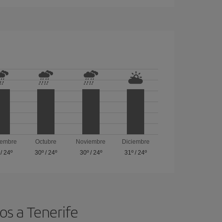
iembre
Octubre
Noviembre
Diciembre
/
24º
30º
/
24º
30º
/
24º
31º
/
24º
os a Tenerife