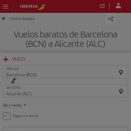
Saltar al contenido principal
Vuelos baratos
Vuelos baratos de Barcelona
(BCN) a Alicante (ALC)
VUELO
ORIGEN
DESTINO
Seleccione
Ida y vuelta
una
opción
Pagar con Avios