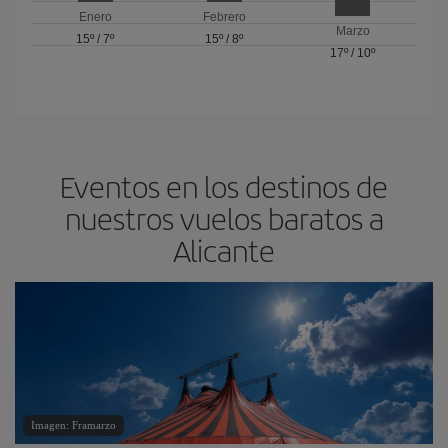
Enero
Febrero
Marzo
15º
/
7º
15º
/
8º
17º
/
10º
Eventos en los destinos de
nuestros vuelos baratos a
Alicante
Imagen: Framarzo