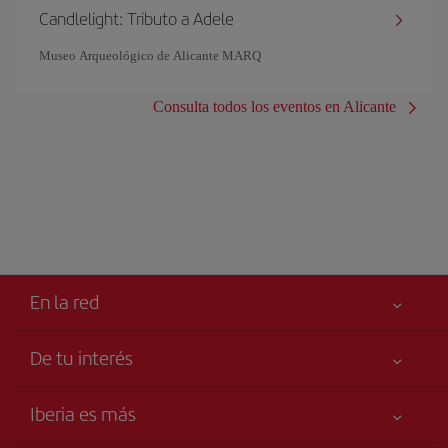
Candlelight: Tributo a Adele
Museo Arqueológico de Alicante MARQ
Consulta todos los eventos en Alicante
En la red
De tu interés
Tu seguridad es lo primero
Iberia es más
Accesibilidad