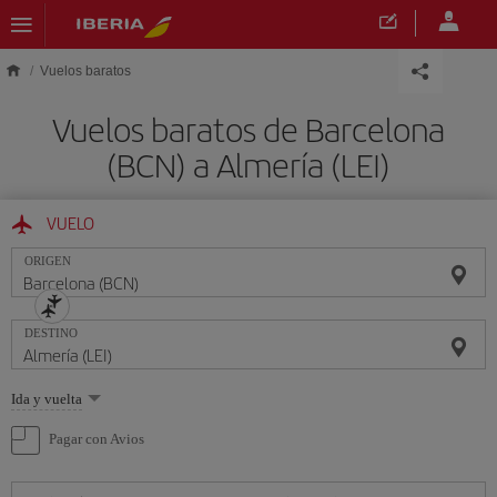
Saltar al contenido principal
Vuelos baratos
Vuelos baratos de Barcelona
(BCN) a Almería (LEI)
VUELO
ORIGEN
DESTINO
Seleccione
Ida y vuelta
una
opción
Pagar con Avios