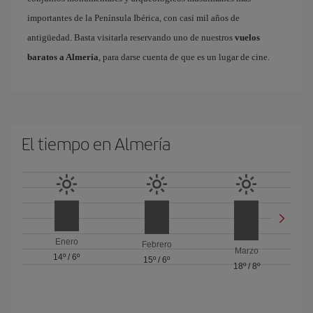
importantes de la Península Ibérica, con casi mil años de
antigüedad. Basta visitarla reservando uno de nuestros
vuelos
baratos a Almería
, para darse cuenta de que es un lugar de cine.
El tiempo en Almería
Enero
Febrero
Marzo
14º
/
6º
15º
/
6º
18º
/
8º