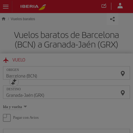
Saltar al contenido principal
Vuelos baratos
Vuelos baratos de Barcelona
(BCN) a Granada-Jaén (GRX)
VUELO
ORIGEN
DESTINO
Seleccione
Ida y vuelta
una
opción
Pagar con Avios