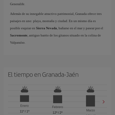
Generalife.
Además de su innegable atractivo patrimonial, Granada ofrece tres
paisajes en uno: playa, montaña y ciudad. En un mismo día es
posible esquiar en
Sierra Nevada
, bañarse en el mar y pasear por el
Sacromonte
, antiguo barrio de los gitanos situado en la colina de
Valparaíso.
El tiempo en Granada-Jaén
Enero
Febrero
Marzo
11º
/
1º
12º
/
2º