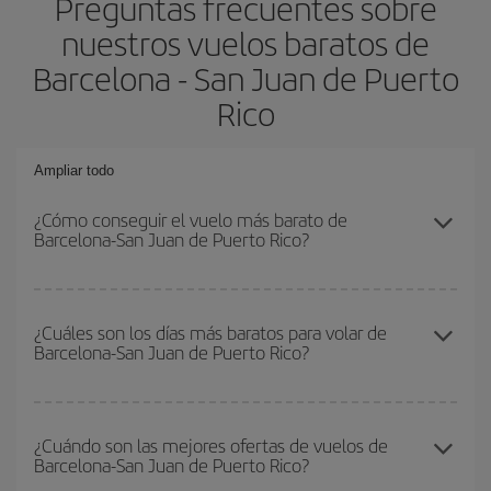
Preguntas frecuentes sobre
nuestros vuelos baratos de
Barcelona - San Juan de Puerto
Rico
Ampliar todo
¿Cómo conseguir el vuelo más barato de
Barcelona-San Juan de Puerto Rico?
Podrás ahorrar en tu billete de avión de Barcelona-San Juan de
Puerto Rico-dest y conseguir el vuelo más barato si evitas
¿Cuáles son los días más baratos para volar de
Barcelona-San Juan de Puerto Rico?
temporadas altas, compras con antelación y puedes ser flexible
con las fechas y horarios de ida y vuelta.
Para saber qué días te saldrá más económico volar, solo tienes
que empezar una consulta en nuestro
buscador de vuelos
¿Cuándo son las mejores ofertas de vuelos de
Barcelona-San Juan de Puerto Rico?
baratos
. Dinos desde dónde vuelas, a dónde quieres ir y en qué
fechas habías pensado viajar. Te mostraremos los vuelos más