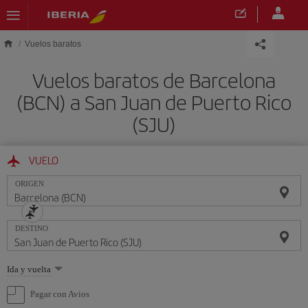
Saltar al contenido principal
Vuelos baratos
Vuelos baratos de Barcelona
(BCN) a San Juan de Puerto Rico
(SJU)
VUELO
ORIGEN
DESTINO
Seleccione
Ida y vuelta
una
opción
Pagar con Avios