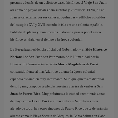
presume además, de un delicioso casco histórico, el
Viejo San Juan
,
así como de playas ideales para surfistas y kitesurfers. El Viejo San
Juan se caracteriza por sus calles adoquinadas y edificios coloridos
de los siglos XVI y XVII, cuando la isla era una colonia española.
Poblado de plazas y monumentos históricos, pasear por el casco
histórico es viajar en el tiempo a la época colonial.
La Fortaleza
, residencia oficial del Gobernado, y el
Sitio Histórico
Nacional de San Juan
son Patrimonio de la Humanidad por la
Unesco. El
Cementerio de Santa María Magdalena de Pazzi
construido frente al mar Atlántico durante la época colonial
española es también muy interesante. Si lo que quieres es disfrutar
de sol y mar, tampoco te pierdas nuestras
ofertas de vuelos a San
Juan de Puerto Rico
. Muy próximas a la ciudad encontrarás zonas
de playa como
Ocean Park
o el
Escambrón
. Si prefieres estar
alejado de todo, hay otros rincones de Puerto Rico que te dejarán sin
aliento como la Playa Secreta de Vieques, la Bahía Salinas en Cabo