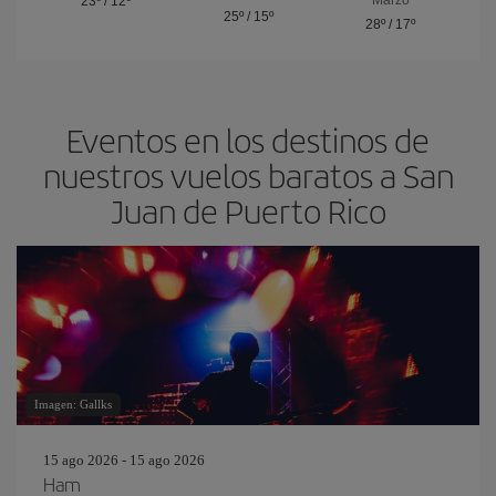
Marzo
23º
/
12º
25º
/
15º
28º
/
17º
Eventos en los destinos de
nuestros vuelos baratos a San
Juan de Puerto Rico
Imagen: Gallks
15 ago 2026 - 15 ago 2026
Ham