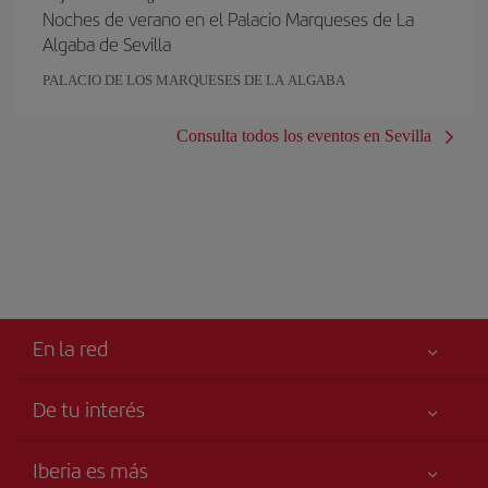
Noches de verano en el Palacio Marqueses de La
Algaba de Sevilla
PALACIO DE LOS MARQUESES DE LA ALGABA
Consulta todos los eventos en Sevilla
En la red
De tu interés
Tu seguridad es lo primero
Iberia es más
Accesibilidad