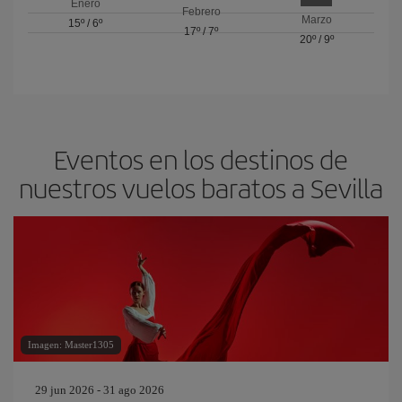
Enero
Febrero
Marzo
15º
/
6º
17º
/
7º
20º
/
9º
Eventos en los destinos de
nuestros vuelos baratos a Sevilla
Imagen: Master1305
29 jun 2026 - 31 ago 2026