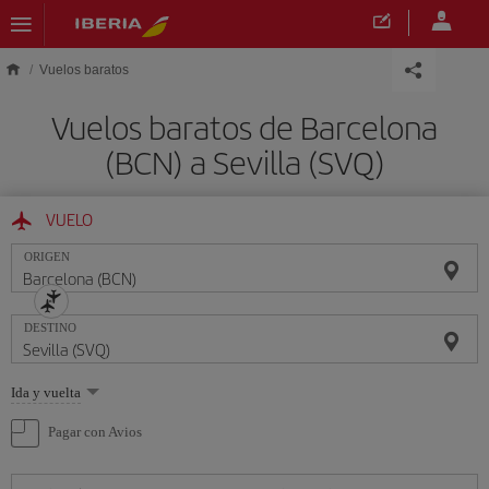
Saltar al contenido principal
Vuelos baratos
Vuelos baratos de Barcelona
(BCN) a Sevilla (SVQ)
VUELO
ORIGEN
DESTINO
Seleccione
Ida y vuelta
una
opción
Pagar con Avios