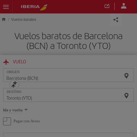
Saltar al contenido principal
Vuelos baratos
Vuelos baratos de Barcelona
(BCN) a Toronto (YTO)
VUELO
ORIGEN
DESTINO
Seleccione
Ida y vuelta
una
opción
Pagar con Avios