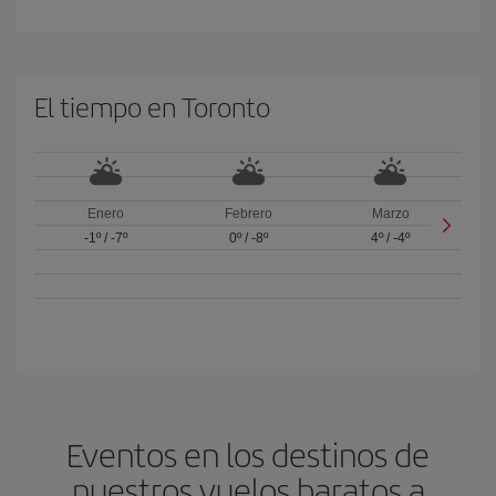
El tiempo en Toronto
Enero
Febrero
Marzo
-1º
/
-7º
0º
/
-8º
4º
/
-4º
Eventos en los destinos de
nuestros vuelos baratos a