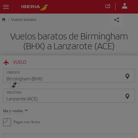
Saltar al contenido principal
Vuelos baratos
Vuelos baratos de Birmingham
(BHX) a Lanzarote (ACE)
VUELO
ORIGEN
DESTINO
Seleccione
Ida y vuelta
una
opción
Pagar con Avios