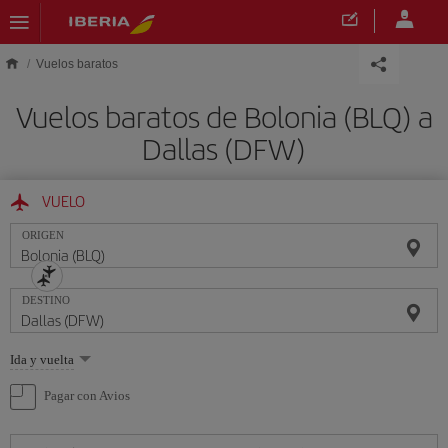
Saltar al contenido principal
Vuelos baratos
Vuelos baratos de Bolonia (BLQ) a
Dallas (DFW)
VUELO
ORIGEN
DESTINO
Seleccione
Ida y vuelta
una
opción
Pagar con Avios