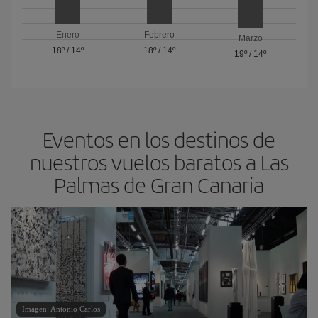
Enero
Febrero
Marzo
18º
/
14º
18º
/
14º
19º
/
14º
Eventos en los destinos de
nuestros vuelos baratos a Las
Palmas de Gran Canaria
Imagen: Antonio Carlos