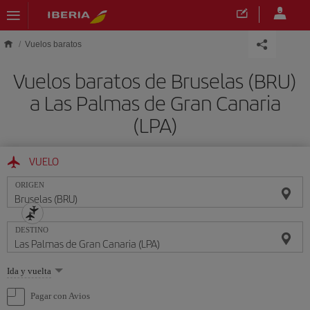
Saltar al contenido principal
Vuelos baratos
Vuelos baratos de Bruselas (BRU)
a Las Palmas de Gran Canaria
(LPA)
VUELO
ORIGEN
DESTINO
Seleccione
Ida y vuelta
una
opción
Pagar con Avios