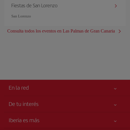
Fiestas de San Lorenzo
San Lorenzo
Consulta todos los eventos en Las Palmas de Gran Canaria
En la red
De tu interés
Tu seguridad es lo primero
Iberia es más
Accesibilidad