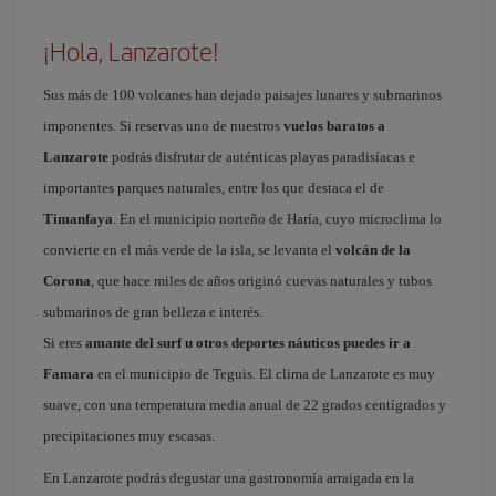
¡Hola, Lanzarote!
Sus más de 100 volcanes han dejado paisajes lunares y submarinos
imponentes. Si reservas uno de nuestros
vuelos baratos a
Lanzarote
podrás disfrutar de auténticas playas paradisíacas e
importantes parques naturales, entre los que destaca el de
Timanfaya
. En el municipio norteño de Haría, cuyo microclima lo
convierte en el más verde de la isla, se levanta el
volcán de la
Corona
, que hace miles de años originó cuevas naturales y tubos
submarinos de gran belleza e interés.
Si eres
amante del surf u otros deportes náuticos puedes ir a
Famara
en el municipio de Teguis. El clima de Lanzarote es muy
suave, con una temperatura media anual de 22 grados centígrados y
precipitaciones muy escasas.
En Lanzarote podrás degustar una gastronomía arraigada en la