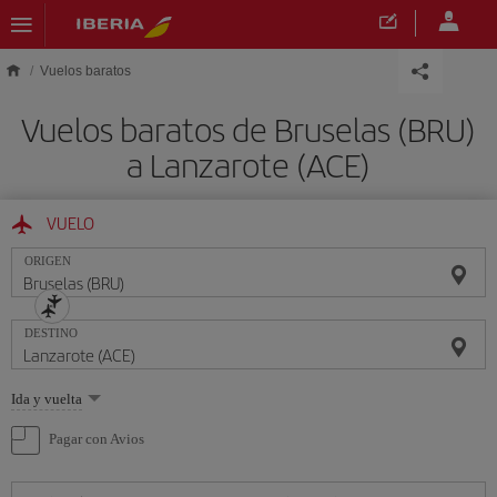
Saltar al contenido principal
Vuelos baratos
Vuelos baratos de Bruselas (BRU)
a Lanzarote (ACE)
VUELO
ORIGEN
DESTINO
Seleccione
Ida y vuelta
una
opción
Pagar con Avios