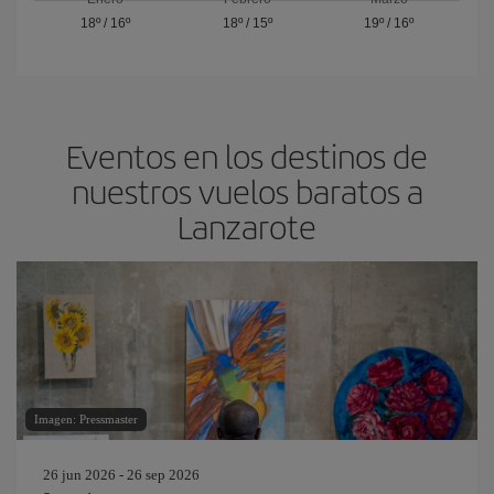
18º
/
16º
18º
/
15º
19º
/
16º
Eventos en los destinos de
nuestros vuelos baratos a
Lanzarote
Imagen: Pressmaster
26 jun 2026 - 26 sep 2026