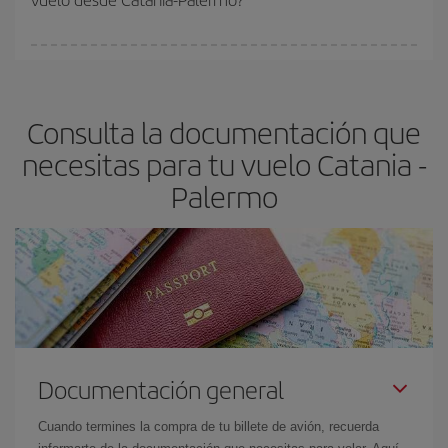
vayan agotando. Por eso, comprar con antelación es
fundamental
para conseguir
vuelos baratos a Catania-Palermo-
En Iberia, tenemos distintas tarifas para garantizarte el mejor
dest
.
precio según tus necesidades de viaje. La tarifa básica, te
asegura el vuelo más barato.
Consulta la documentación que
necesitas para tu vuelo Catania -
Palermo
Documentación general
Cuando termines la compra de tu billete de avión, recuerda