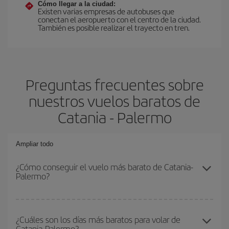
Cómo llegar a la ciudad:
Existen varias empresas de autobuses que
conectan el aeropuerto con el centro de la ciudad.
También es posible realizar el trayecto en tren.
Preguntas frecuentes sobre
nuestros vuelos baratos de
Catania - Palermo
Ampliar todo
¿Cómo conseguir el vuelo más barato de Catania-
Palermo?
Podrás ahorrar en tu billete de avión de Catania-Palermo-dest y
conseguir el vuelo más barato si evitas temporadas altas,
¿Cuáles son los días más baratos para volar de
Catania-Palermo?
compras con antelación y puedes ser flexible con las fechas y