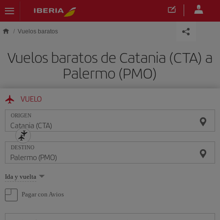
Saltar al contenido principal
Vuelos baratos
Vuelos baratos de Catania (CTA) a
Palermo (PMO)
VUELO
ORIGEN
DESTINO
Seleccione
Ida y vuelta
una
opción
Pagar con Avios