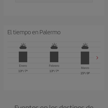
El tiempo en Palermo
Enero
Febrero
Marzo
13º
/
7º
13º
/
7º
15º
/
9º
Eventos en los destinos de