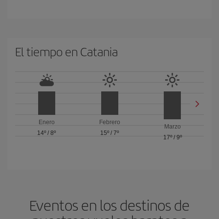
El tiempo en Catania
Enero
Febrero
Marzo
14º
/
8º
15º
/
7º
17º
/
9º
Eventos en los destinos de