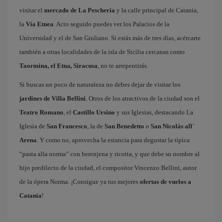
visitar el
mercado de La Pescheria
y la calle principal de Catania,
la
Vía Etnea
. Acto seguido puedes ver los Palacios de la
Universidad y el de San Giuliano. Si estás más de tres días, acércarte
también a otras localidades de la isla de Sicilia cercanas como
Taormina, el Etna, Siracusa
, no te arrepentirás.
Si buscas un poco de naturaleza no debes dejar de visitar los
jardines de Villa Bellini
. Otros de los atractivos de la ciudad son el
Teatro Romano
, el
Castillo Ursino
y sus Iglesias, destacando La
Iglesia de
San Francesco
, la de
San Benedetto
o
San Nicolás all´
Arena
. Y como no, aprovecha la estancia para degustar la típica
“pasta alla norma” con berenjena y ricotta, y que debe su nombre al
hijo predilecto de la ciudad, el compositor Vincenzo Bellini, autor
de la ópera Norma. ¡Consigue ya tus mejores
ofertas de vuelos a
Catania
!