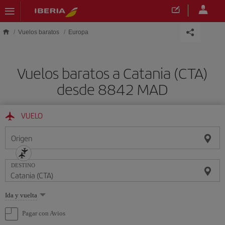
Saltar al contenido principal
Vuelos baratos
Europa
Vuelos baratos a Catania (CTA)
desde 8842 MAD
VUELO
Origen
DESTINO
Seleccione
Ida y vuelta
una
opción
Pagar con Avios