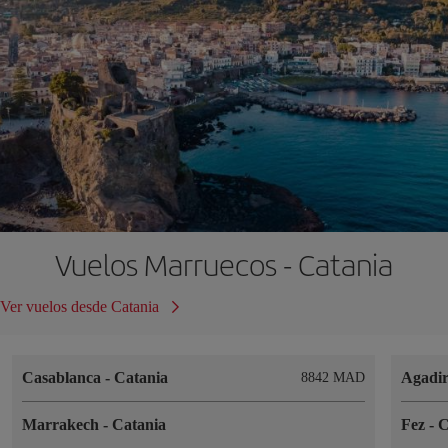
Vuelos Marruecos - Catania
Ver vuelos desde Catania
Casablanca
-
Catania
Agadi
8842 MAD
Marrakech
-
Catania
Fez
-
C