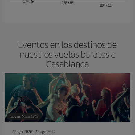
17º
/
8º
18º
/
9º
20º
/
11º
Eventos en los destinos de
nuestros vuelos baratos a
Casablanca
Imagen: Master1305
22 ago 2026 - 22 ago 2026