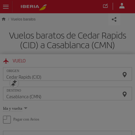
Saltar al contenido principal
Vuelos baratos
Vuelos baratos de Cedar Rapids
(CID) a Casablanca (CMN)
VUELO
ORIGEN
DESTINO
Seleccione
Ida y vuelta
una
opción
Pagar con Avios