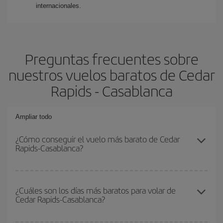
internacionales.
Preguntas frecuentes sobre
nuestros vuelos baratos de Cedar
Rapids - Casablanca
Ampliar todo
¿Cómo conseguir el vuelo más barato de Cedar
Rapids-Casablanca?
Podrás ahorrar en tu billete de avión de Cedar Rapids-Casablanca-
dest y conseguir el vuelo más barato si evitas temporadas altas,
¿Cuáles son los días más baratos para volar de
Cedar Rapids-Casablanca?
compras con antelación y puedes ser flexible con las fechas y
horarios de ida y vuelta.