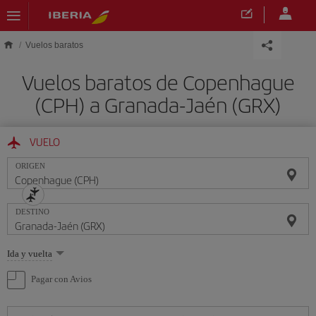
Saltar al contenido principal
Vuelos baratos
Vuelos baratos de Copenhague
(CPH) a Granada-Jaén (GRX)
VUELO
ORIGEN
DESTINO
Seleccione
Ida y vuelta
una
opción
Pagar con Avios