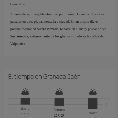
Generalife.
Además de su innegable atractivo patrimonial, Granada ofrece tres
paisajes en uno: playa, montaña y ciudad. En un mismo día es
posible esquiar en
Sierra Nevada
, bañarse en el mar y pasear por el
Sacromonte
, antiguo barrio de los gitanos situado en la colina de
Valparaíso.
El tiempo en Granada-Jaén
Enero
Febrero
Marzo
11º
/
1º
12º
/
2º