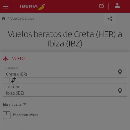
Saltar al contenido principal
Vuelos baratos
Vuelos baratos de Creta (HER) a
Ibiza (IBZ)
VUELO
ORIGEN
DESTINO
Seleccione
Ida y vuelta
una
opción
Pagar con Avios