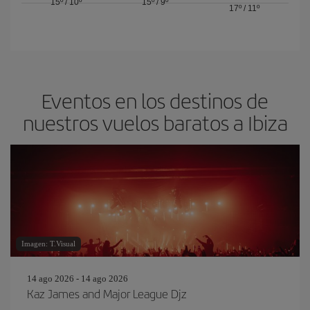
15º
/
10º
15º
/
9º
17º
/
11º
Eventos en los destinos de
nuestros vuelos baratos a Ibiza
Imagen: T.Visual
14 ago 2026 - 14 ago 2026
Kaz James and Major League Djz