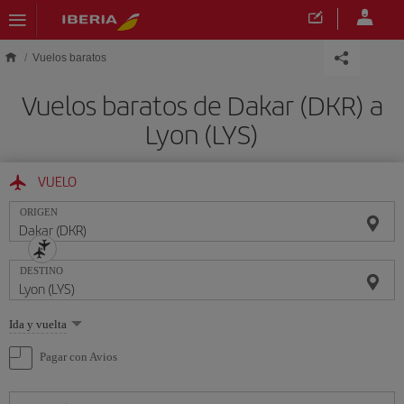
Saltar al contenido principal
Vuelos baratos
Vuelos baratos de Dakar (DKR) a
Lyon (LYS)
VUELO
ORIGEN
DESTINO
Seleccione
Ida y vuelta
una
opción
Pagar con Avios