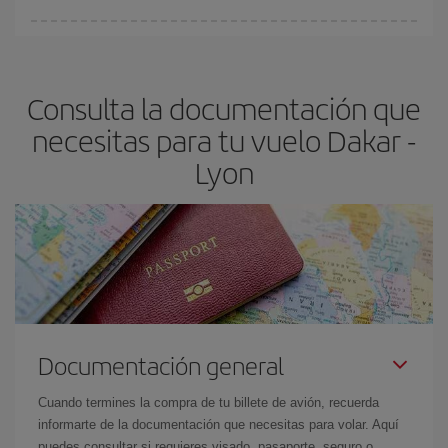
fundamental
para conseguir
vuelos baratos a Dakar-Lyon-dest
.
En Iberia, tenemos distintas tarifas para garantizarte el mejor
precio según tus necesidades de viaje. La tarifa básica, te
asegura el vuelo más barato.
Consulta la documentación que
necesitas para tu vuelo Dakar -
Lyon
Documentación general
Cuando termines la compra de tu billete de avión, recuerda
informarte de la documentación que necesitas para volar. Aquí
puedes consultar si requieres visado, pasaporte, seguro o