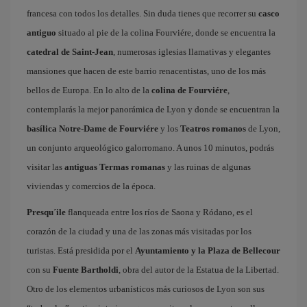
francesa con todos los detalles. Sin duda tienes que recorrer su
casco
antiguo
situado al pie de la colina Fourviére, donde se encuentra la
catedral de Saint-Jean
, numerosas iglesias llamativas y elegantes
mansiones que hacen de este barrio renacentistas, uno de los más
bellos de Europa. En lo alto de la
colina de Fourviére
,
contemplarás la mejor panorámica de Lyon y donde se encuentran la
basílica Notre-Dame de Fourviére
y los
Teatros romanos
de Lyon,
un conjunto arqueológico galorromano. A unos 10 minutos, podrás
visitar las
antiguas Termas romanas
y las ruinas de algunas
viviendas y comercios de la época.
Presqu´ile
flanqueada entre los ríos de Saona y Ródano, es el
corazón de la ciudad y una de las zonas más visitadas por los
turistas. Está presidida por el
Ayuntamiento y la Plaza de Bellecour
con su
Fuente Bartholdi
, obra del autor de la Estatua de la Libertad.
Otro de los elementos urbanísticos más curiosos de Lyon son sus