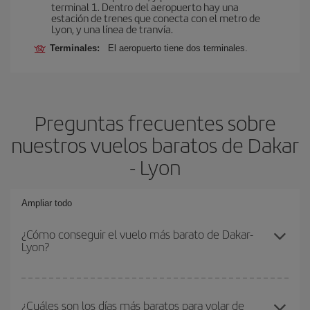
terminal 1. Dentro del aeropuerto hay una
estación de trenes que conecta con el metro de
Lyon, y una línea de tranvía.
Terminales:
El aeropuerto tiene dos terminales.
Preguntas frecuentes sobre
nuestros vuelos baratos de Dakar
- Lyon
Ampliar todo
¿Cómo conseguir el vuelo más barato de Dakar-
Lyon?
Podrás ahorrar en tu billete de avión de Dakar-Lyon-dest y
conseguir el vuelo más barato si evitas temporadas altas,
¿Cuáles son los días más baratos para volar de