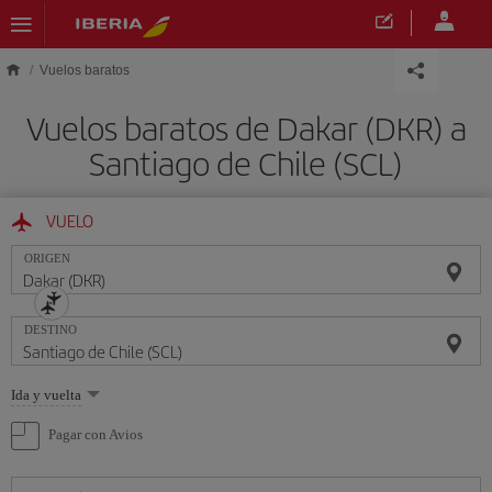
Saltar al contenido principal
Vuelos baratos
Vuelos baratos de Dakar (DKR) a
Santiago de Chile (SCL)
VUELO
ORIGEN
DESTINO
Seleccione
Ida y vuelta
una
opción
Pagar con Avios