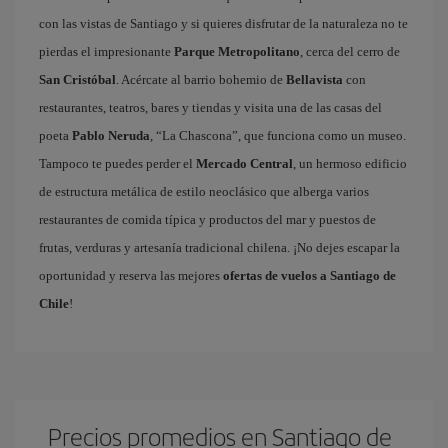
con las vistas de Santiago y si quieres disfrutar de la naturaleza no te
pierdas el impresionante
Parque Metropolitano
, cerca del cerro de
San Cristóbal
. Acércate al barrio bohemio de
Bellavista
con
restaurantes, teatros, bares y tiendas y visita una de las casas del
poeta
Pablo Neruda
, “La Chascona”, que funciona como un museo.
Tampoco te puedes perder el
Mercado Central
, un hermoso edificio
de estructura metálica de estilo neoclásico que alberga varios
restaurantes de comida típica y productos del mar y puestos de
frutas, verduras y artesanía tradicional chilena. ¡No dejes escapar la
oportunidad y reserva las mejores
ofertas de vuelos a Santiago de
Chile
!
Precios promedios en Santiago de