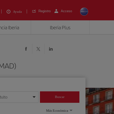
Registro
Acceso
Ayuda
cia Iberia
Iberia Plus
 (MAD)
dulto
Buscar
o día/mes/año
Más Económica