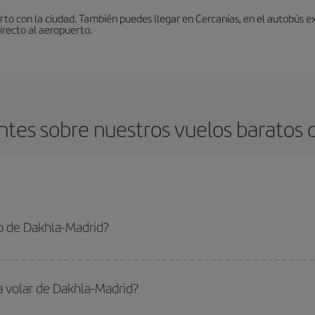
to con la ciudad. También puedes llegar en Cercanías, en el autobús ex
irecto al aeropuerto.
tes sobre nuestros vuelos baratos 
o de Dakhla-Madrid?
adrid-dest y conseguir el vuelo más barato si evitas temporadas altas, compra
a volar de Dakhla-Madrid?