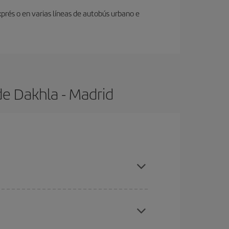
prés o en varias líneas de autobús urbano e
de Dakhla - Madrid
s con antelación y puedes ser flexible con las