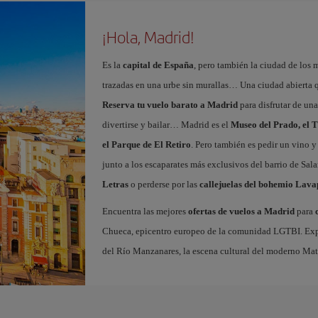
¡Hola, Madrid!
Es la
capital de España
, pero también la ciudad de los 
trazadas en una urbe sin murallas… Una ciudad abierta 
Reserva tu vuelo barato a Madrid
para disfrutar de un
divertirse y bailar… Madrid es el
Museo del Prado, el T
el Parque de El Retiro
. Pero también es pedir un vino y
junto a los escaparates más exclusivos del barrio de Sal
Letras
o perderse por las
callejuelas del bohemio Lava
Encuentra las mejores
ofertas de vuelos a Madrid
para
Chueca, epicentro europeo de la comunidad LGTBI. Explora
del Río Manzanares, la escena cultural del moderno Ma