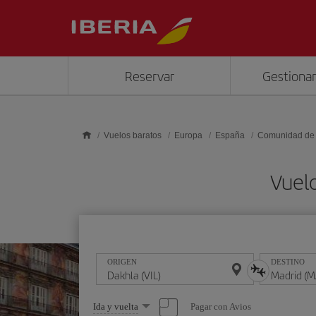
Saltar al contenido principal
Reservar
Gestionar
Vuelos baratos
Europa
España
Comunidad de
Vuelo
ORIGEN
DESTINO
Seleccione
Pagar con Avios
Ida y vuelta