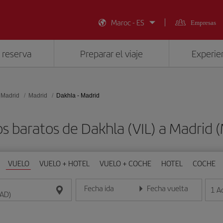
Maroc - ES
Empresas
 reserva
Preparar el viaje
Experien
 Madrid
Madrid
Dakhla - Madrid
s baratos de Dakhla (VIL) a Madrid
VUELO
VUELO + HOTEL
VUELO + COCHE
HOTEL
COCHE
Fecha ida
Fecha vuelta
1
A
Introduce la fecha en formato día/mes/año
Introduce la fecha en format