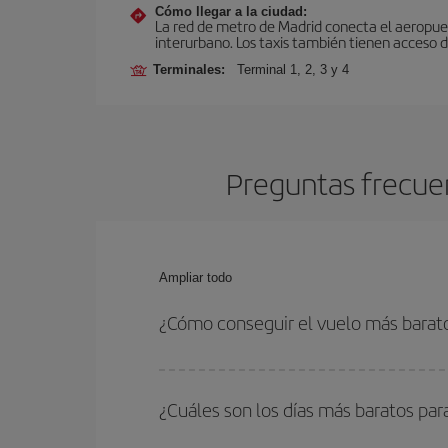
Cómo llegar a la ciudad:
La red de metro de Madrid conecta el aeropuer
interurbano. Los taxis también tienen acceso d
Terminales:
Terminal 1, 2, 3 y 4
Preguntas frecuen
Ampliar todo
¿Cómo conseguir el vuelo más barat
Podrás ahorrar en tu billete de avión de Dakhla-M
fechas y horarios de ida y vuelta.
¿Cuáles son los días más baratos par