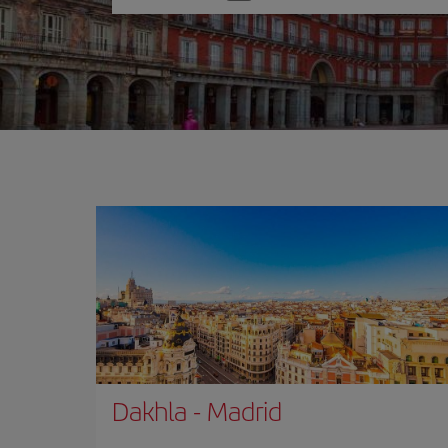
una
opción
Dakhla
-
Madrid