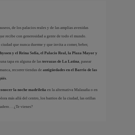
museos, de los palacios reales y de las amplias avenidas
que recibe con generosidad a gente de todo el mundo.
a ciudad que nunca duerme y que invita a comer, beber,
hyssen y el Reina Sofía, el Palacio Real, la Plaza Mayor y
 una tapa en alguna de las
terrazas de La Latina
, pasear
amanca, recorrer tiendas de
antigüedades en el Barrio de las
piés
.
conocer la noche madrileña
en la alternativa Malasaña o en
 más allá del centro, los barrios de la ciudad, las orillas
tadero… ¿Te vienes?