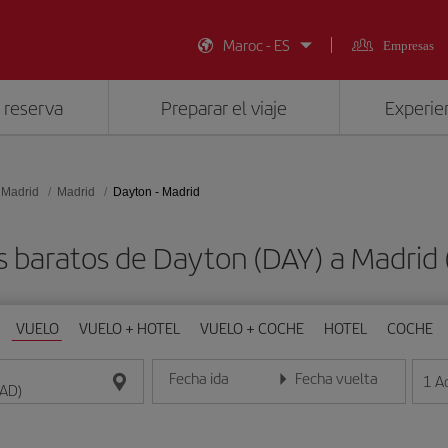
Maroc - ES
Empresas
 reserva
Preparar el viaje
Experien
 Madrid
Madrid
Dayton - Madrid
s baratos de Dayton (DAY) a Madrid
VUELO
VUELO + HOTEL
VUELO + COCHE
HOTEL
COCHE
Fecha ida
Fecha vuelta
1
A
Introduce la fecha en formato día/mes/año
Introduce la fecha en format