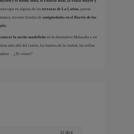
hyssen y el Reina Sofía, el Palacio Real, la Plaza Mayor y
 una tapa en alguna de las
terrazas de La Latina
, pasear
amanca, recorrer tiendas de
antigüedades en el Barrio de las
piés
.
conocer la noche madrileña
en la alternativa Malasaña o en
 más allá del centro, los barrios de la ciudad, las orillas
tadero… ¿Te vienes?
12,00 €