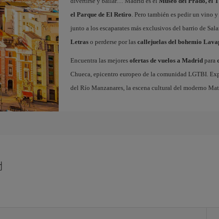
divertirse y bailar… Madrid es el
Museo del Prado, el T
el Parque de El Retiro
. Pero también es pedir un vino y
junto a los escaparates más exclusivos del barrio de Sal
Letras
o perderse por las
callejuelas del bohemio Lava
Encuentra las mejores
ofertas de vuelos a Madrid
para
Chueca, epicentro europeo de la comunidad LGTBI. Explora
del Río Manzanares, la escena cultural del moderno Ma
d