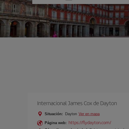
una
opción
Internacional James Cox de Dayton
Situación:
Dayton
Ver en mapa
https://flydayton.com/
Página web: