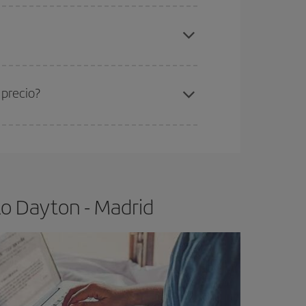
elo y de que las tarifas más baratas (turista)
yton-Madrid-dest
.
ra el vuelo más barato.
 precio?
ser flexible.
Lo normal es que
cuanto antes
 poco abiertos, podrás
elegir el precio más
lo Dayton - Madrid