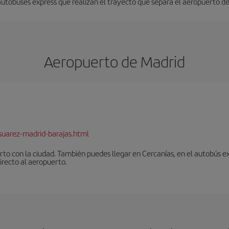
 autobuses expréss que realizan el trayecto que separa el aeropuerto del
Aeropuerto de Madrid
suarez-madrid-barajas.html
to con la ciudad. También puedes llegar en Cercanías, en el autobús ex
irecto al aeropuerto.