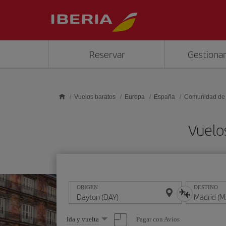
Saltar al contenido principal
Reservar
Gestionar
Vuelos baratos
Europa
España
Comunidad de
Vuelo
ORIGEN
DESTINO
Seleccione
Pagar con Avios
Ida y vuelta