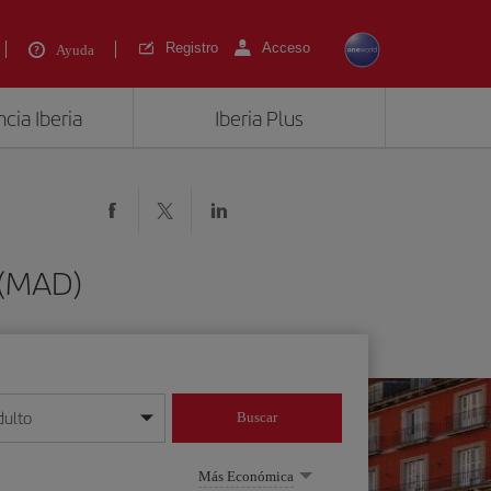
Registro
Acceso
Ayuda
cia Iberia
Iberia Plus
 (MAD)
dulto
Buscar
o día/mes/año
Más Económica