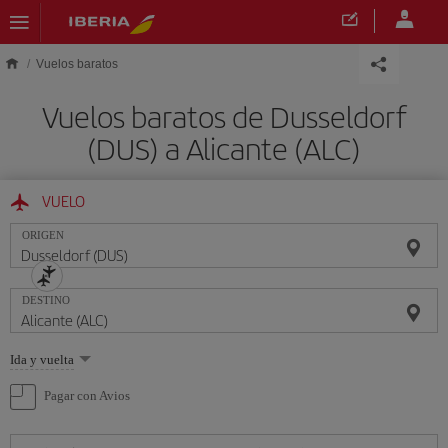
Saltar al contenido principal
Vuelos baratos
Vuelos baratos de Dusseldorf
(DUS) a Alicante (ALC)
VUELO
ORIGEN
DESTINO
Seleccione
Ida y vuelta
una
opción
Pagar con Avios