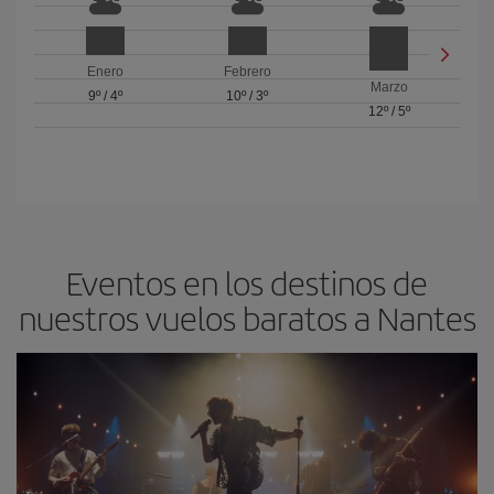
Enero
Febrero
Marzo
9º
/
4º
10º
/
3º
12º
/
5º
Eventos en los destinos de
nuestros vuelos baratos a Nantes