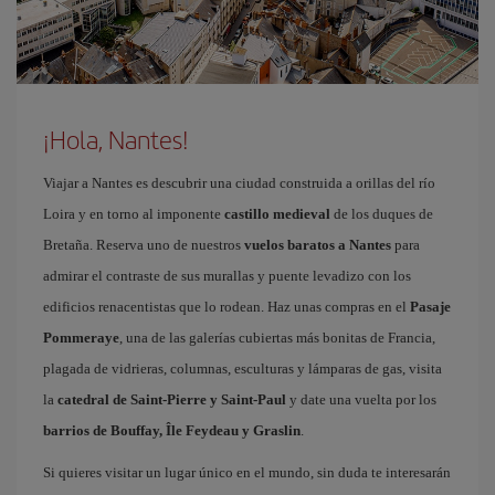
¡Hola, Nantes!
Viajar a Nantes es descubrir una ciudad construida a orillas del río
Loira y en torno al imponente
castillo medieval
de los duques de
Bretaña. Reserva uno de nuestros
vuelos baratos a Nantes
para
admirar el contraste de sus murallas y puente levadizo con los
edificios renacentistas que lo rodean. Haz unas compras en el
Pasaje
Pommeraye
, una de las galerías cubiertas más bonitas de Francia,
plagada de vidrieras, columnas, esculturas y lámparas de gas, visita
la
catedral de Saint-Pierre y Saint-Paul
y date una vuelta por los
barrios de Bouffay, Île Feydeau y Graslin
.
Si quieres visitar un lugar único en el mundo, sin duda te interesarán