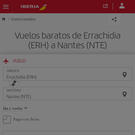
Saltar al contenido principal
Vuelos baratos
Vuelos baratos de Errachidia
(ERH) a Nantes (NTE)
VUELO
ORIGEN
DESTINO
Seleccione
Ida y vuelta
una
opción
Pagar con Avios