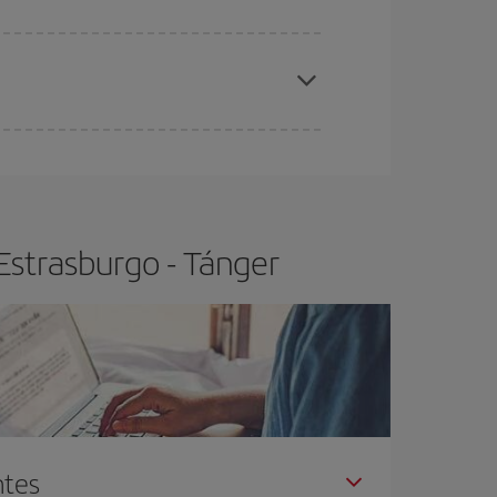
elo y de que las tarifas más baratas (turista)
strasburgo-Tánger-dest
.
ra el vuelo más barato.
Estrasburgo - Tánger
ntes