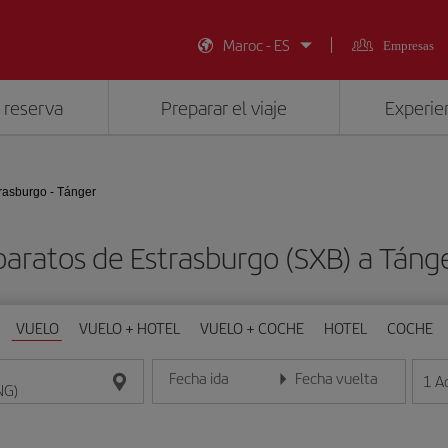
Maroc - ES
Empresas
 reserva
Preparar el viaje
Experien
rasburgo - Tánger
baratos de Estrasburgo (SXB) a Táng
VUELO
VUELO + HOTEL
VUELO + COCHE
HOTEL
COCHE
Fecha ida
Fecha vuelta
1
A
Introduce la fecha en formato día/mes/año
Introduce la fecha en format