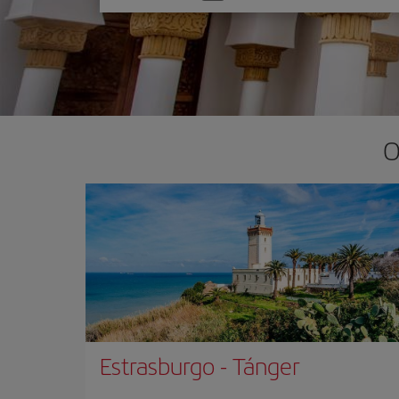
una
opción
O
Estrasburgo
-
Tánger