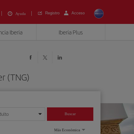
Registro
Acceso
Ayuda
cia Iberia
Iberia Plus
er (TNG)
dulto
Buscar
o día/mes/año
Más Económica