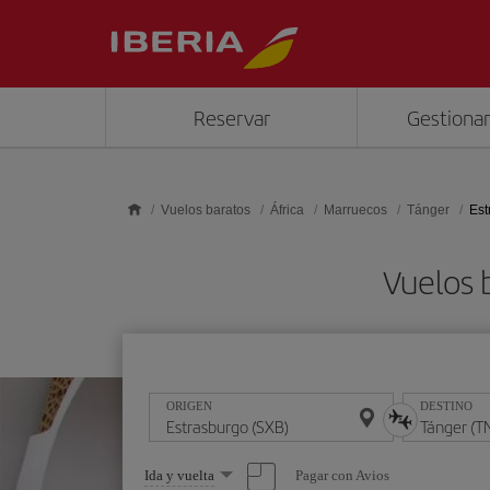
Saltar al contenido principal
Reservar
Gestionar
Vuelos baratos
África
Marruecos
Tánger
Est
Vuelos 
ORIGEN
DESTINO
Seleccione
Pagar con Avios
Ida y vuelta