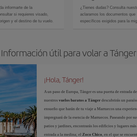
da informarte de la
¿Tienes dudas? Consulta nues
sultar si requieres visado,
aclaramos los documentos que ne
rigen y el destino de tu vuelo.
específicos exigidos para la mi
Información útil para volar a Tánger
¡Hola, Tánger!
A un paso de Europa, Tánger es una puerta de entrada de 
nuestros
vuelos baratos a Tánger
descubrirás un paraíso
ensueño que harán de tu viaje a Marruecos una experienc
impregnará de la esencia de Marruecos. Paseando por sus 
patios y jardines, encontrarás los edificios y lugares m
entrada a la medina; el
Zoco Chico
, en el que se encuen