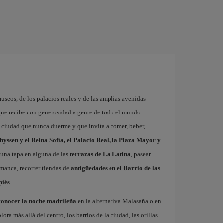
museos, de los palacios reales y de las amplias avenidas
que recibe con generosidad a gente de todo el mundo.
a ciudad que nunca duerme y que invita a comer, beber,
hyssen y el Reina Sofía, el Palacio Real, la Plaza Mayor y
 una tapa en alguna de las
terrazas de La Latina
, pasear
amanca, recorrer tiendas de
antigüedades en el Barrio de las
piés
.
conocer la noche madrileña
en la alternativa Malasaña o en
 más allá del centro, los barrios de la ciudad, las orillas