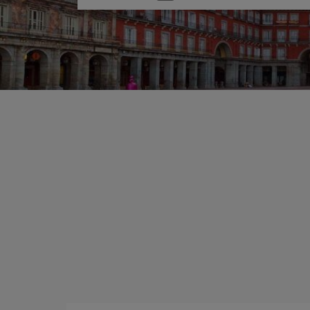
una
opción