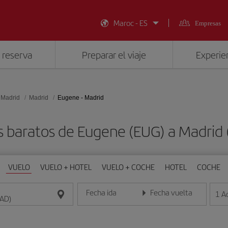
Maroc - ES
Empresas
 reserva
Preparar el viaje
Experien
 Madrid
Madrid
Eugene - Madrid
s baratos de Eugene (EUG) a Madrid
VUELO
VUELO + HOTEL
VUELO + COCHE
HOTEL
COCHE
Fecha ida
Fecha vuelta
1
A
Introduce la fecha en formato día/mes/año
Introduce la fecha en format