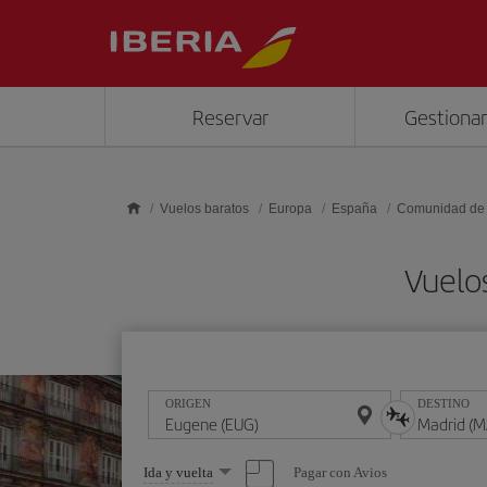
Saltar al contenido principal
Reservar
Gestionar
Vuelos baratos
Europa
España
Comunidad de
Vuelo
ORIGEN
DESTINO
Seleccione
Pagar con Avios
Ida y vuelta