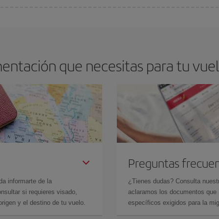
os baratos. Las claves para encontrar los mejores precios son
anticiparte y 
drán. Además, si buscas los vuelos con las fechas y los horarios del viaje un
entación que necesitas para tu vue
Preguntas frecue
da informarte de la
¿Tienes dudas? Consulta nues
sultar si requieres visado,
aclaramos los documentos que ne
rigen y el destino de tu vuelo.
específicos exigidos para la mi