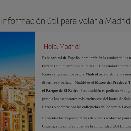
Información útil para volar a Madrid
¡Hola, Madrid!
Es la
capital de España
, pero también la ciudad de los 
trazadas en una urbe sin murallas… Una ciudad abierta 
Reserva tu vuelo barato a Madrid
para disfrutar de un
divertirse y bailar… Madrid es el
Museo del Prado, el T
el Parque de El Retiro
. Pero también es pedir un vino y
junto a los escaparates más exclusivos del barrio de Sal
Letras
o perderse por las
callejuelas del bohemio Lava
Encuentra las mejores
ofertas de vuelos a Madrid
para
Chueca, epicentro europeo de la comunidad LGTBI. Explora