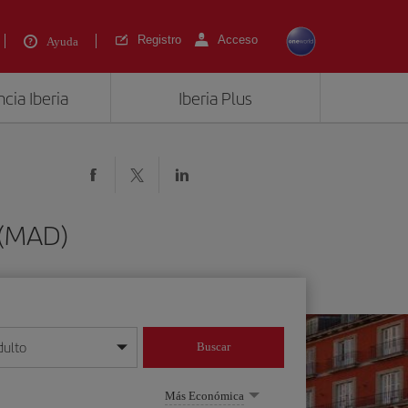
Registro
Acceso
Ayuda
cia Iberia
Iberia Plus
 (MAD)
dulto
Buscar
o día/mes/año
Más Económica