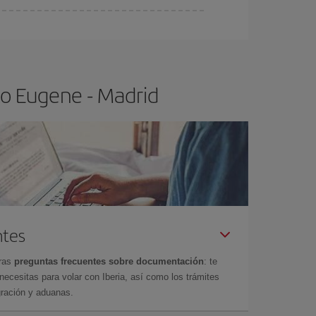
ser flexible.
Lo normal es que
cuanto antes
 poco abiertos, podrás
elegir el precio más
lo Eugene - Madrid
ntes
tras
preguntas frecuentes sobre documentación
: te
cesitas para volar con Iberia, así como los trámites
gración y aduanas.