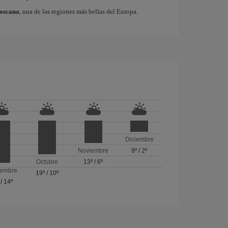
oscana
, una de las regiones más bellas del Europa.
Diciembre
Noviembre
9º
/
2º
Octubre
13º
/
6º
iembre
19º
/
10º
/
14º