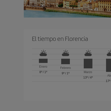
El tiempo en Florencia
Enero
Febrero
8º
/
1º
Marzo
9º
/
1º
Ab
13º
/
4º
17º