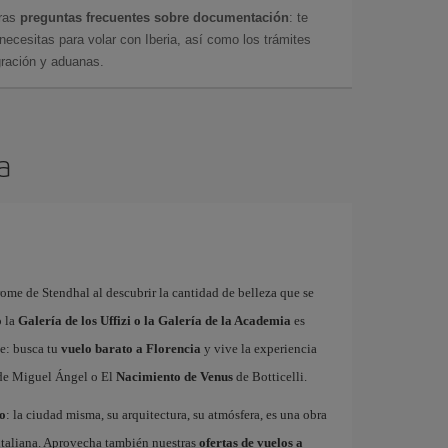
tras
preguntas frecuentes sobre documentación
: te
cesitas para volar con Iberia, así como los trámites
gración y aduanas.
a
rome de Stendhal al descubrir la cantidad de belleza que se
o la
Galería de los Uffizi o la Galería de la Academia
es
te: busca tu
vuelo barato a Florencia
y vive la experiencia
e Miguel Ángel o El
Nacimiento de Venus
de Botticelli.
o
: la ciudad misma, su arquitectura, su atmósfera, es una obra
a italiana. Aprovecha también nuestras
ofertas de vuelos a