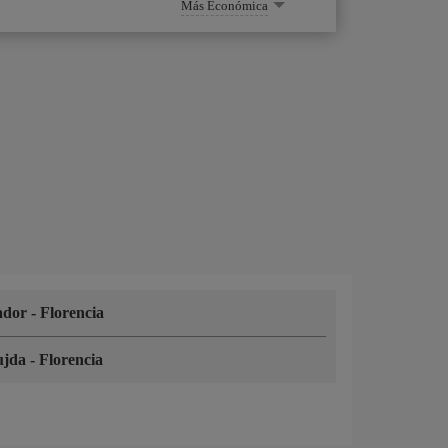
Más Económica
ador
-
Florencia
ujda
-
Florencia