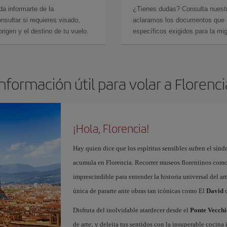
da informarte de la
¿Tienes dudas? Consulta nues
sultar si requieres visado,
aclaramos los documentos que ne
rigen y el destino de tu vuelo.
específicos exigidos para la mi
Información útil para volar a Florenci
¡Hola, Florencia!
Hay quien dice que los espíritus sensibles sufren el sínd
acumula en Florencia. Recorrer museos florentinos com
imprescindible para entender la historia universal del ar
única de pararte ante obras tan icónicas como El
David
d
Disfruta del inolvidable atardecer desde el
Ponte Vecchi
de arte; y deleita tus sentidos con la insuperable cocin