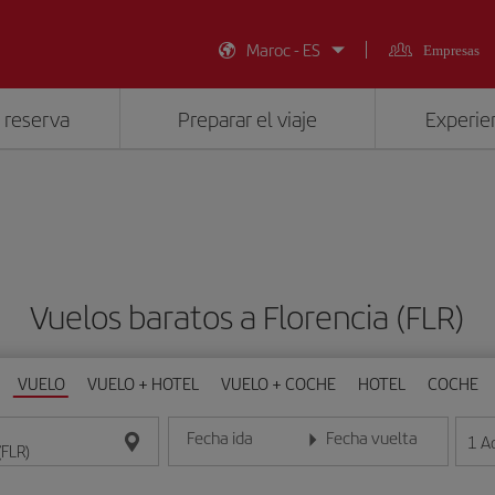
Maroc - ES
Empresas
 reserva
Preparar el viaje
Experien
Vuelos baratos a Florencia (FLR)
VUELO
VUELO + HOTEL
VUELO + COCHE
HOTEL
COCHE
Fecha ida
Fecha vuelta
1
A
Introduce la fecha en formato día/mes/año
Introduce la fecha en format