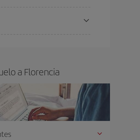
elo y de que las tarifas más baratas (turista)
orencia.
ra el vuelo más barato.
elo a Florencia
ntes