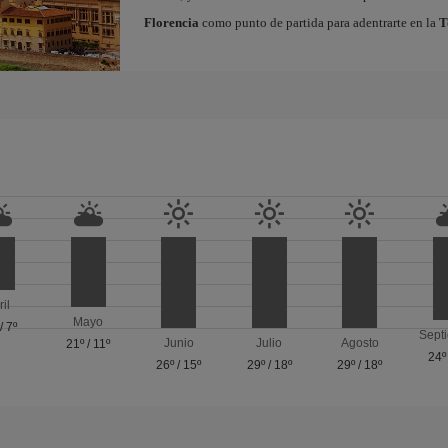
Florencia
como punto de partida para adentrarte en la
T
ril
Mayo
/
7º
Sept
Junio
Julio
Agosto
21º
/
11º
24º
26º
/
15º
29º
/
18º
29º
/
18º