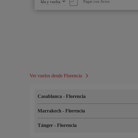
Seleccione
Pagar con Avios
Ida y vuelta
una
opción
Ver vuelos desde Florencia
Casablanca
-
Florencia
Marrakech
-
Florencia
Tánger
-
Florencia