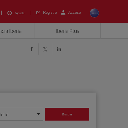
Registro
Acceso
Ayuda
cia Iberia
Iberia Plus
dulto
Buscar
o día/mes/año