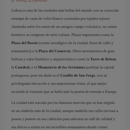
Lisboa es una de las ciudades más bellas del mundo con su conocida
estampa de casas de color blanco coronadas por tejados rojizos.
Asentada sobre los restos de un antiguo campo volcánico, su centro
histórico se compone de siete colinas. Plazas imponentes como la
Plaza del Rossío
(centro neurálgico de la ciudad, llena de cafés y
restaurantes) o la
Plaza del Comercio
. Otros monumentos de gran
belleza y valor histórico y arquitectónico como la
Torre de Belem
,
la
Catedral
, o el
Monasterio de los Jerónimos
pueblan la capital
portuguesa, pero sin duda es el
Castillo de San Jorge
, con su
privilegiada ubicación y sus majestuosas vistas, el que mejor
recuerda al visitante que se halla ante la puerta de entrada a Europa.
La ciudad está surcada por los famosos tranvías que se han erigido
en un símbolo más de la ciudad, aunque también sus calles invitan a
pasear y pararse en sus cafeterías para saborear su café de calidad y
sus dulces o entrar en sus increíbles restaurantes donde comer