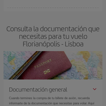
vayan agotando. Por eso, comprar con antelación es
fundamental
para conseguir
vuelos baratos a Florianópolis-
En Iberia, tenemos distintas tarifas para garantizarte el mejor
Lisboa-dest
.
precio según tus necesidades de viaje. La tarifa básica, te
asegura el vuelo más barato.
Consulta la documentación que
necesitas para tu vuelo
Florianópolis - Lisboa
Documentación general
Cuando termines la compra de tu billete de avión, recuerda
informarte de la documentación que necesitas para volar. Aquí