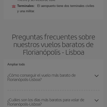
Terminales:
El aeropuerto tiene dos terminales civiles
y una militar.
Preguntas frecuentes sobre
nuestros vuelos baratos de
Florianópolis - Lisboa
Ampliar todo
¿Cómo conseguir el vuelo más barato de
Florianópolis-Lisboa?
Podrás ahorrar en tu billete de avión de Florianópolis-Lisboa-dest y
conseguir el vuelo más barato si evitas temporadas altas,
¿Cuáles son los días más baratos para volar de
Florianópolis-Lisboa?
compras con antelación y puedes ser flexible con las fechas y