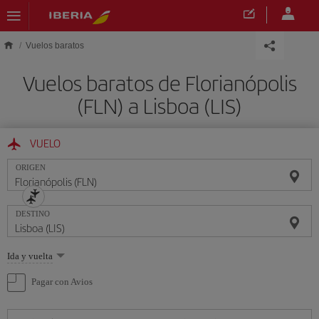
Saltar al contenido principal
Vuelos baratos
Vuelos baratos de Florianópolis
(FLN) a Lisboa (LIS)
VUELO
ORIGEN
DESTINO
Seleccione
Ida y vuelta
una
opción
Pagar con Avios