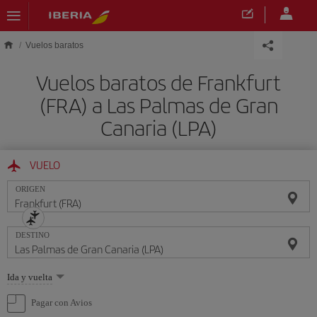
Saltar al contenido principal
Vuelos baratos
Vuelos baratos de Frankfurt
(FRA) a Las Palmas de Gran
Canaria (LPA)
VUELO
ORIGEN
DESTINO
Seleccione
Ida y vuelta
una
opción
Pagar con Avios