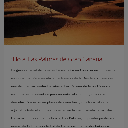
¡Hola, Las Palmas de Gran Canaria!
La gran variedad de paisajes hacen de
Gran Canaria
un continente
en miniatura. Reconocida como Reserva de la Biosfera, si reservas
uno de nuestros
vuelos baratos a Las Palmas de Gran Canaria
encontrarás un auténtico
paraíso natural
con mil y una caras por
descubrir. Sus extensas playas de arena fina y un clima cálido y
agradable todo el año, la convierten en la más visitada de las islas
Canarias. En la capital de la isla,
Las Palmas
, no puedes perderte el
museo de Colón
, la
catedral de Canarias
ni el
jardín botánico