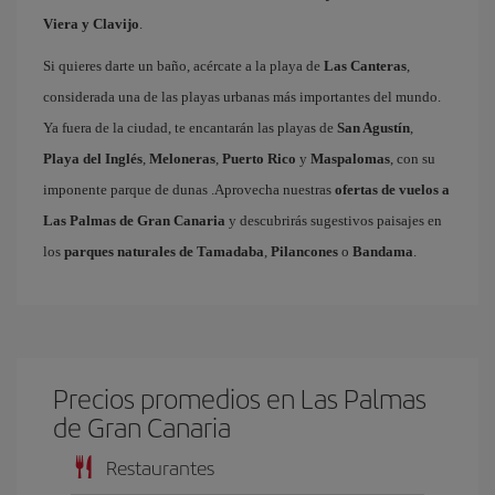
Viera y Clavijo
.
Si quieres darte un baño, acércate a la playa de
Las Canteras
,
considerada una de las playas urbanas más importantes del mundo.
Ya fuera de la ciudad, te encantarán las playas de
San Agustín
,
Playa del Inglés
,
Meloneras
,
Puerto Rico
y
Maspalomas
, con su
imponente parque de dunas .Aprovecha nuestras
ofertas de vuelos a
Las Palmas de Gran Canaria
y descubrirás sugestivos paisajes en
los
parques naturales de Tamadaba
,
Pilancones
o
Bandama
.
Precios promedios en Las Palmas
de Gran Canaria
Restaurantes