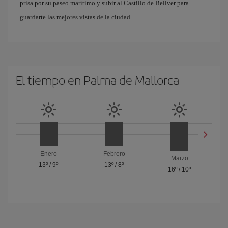
prisa por su paseo marítimo y subir al Castillo de Bellver para
guardarte las mejores vistas de la ciudad.
El tiempo en Palma de Mallorca
Enero
Febrero
Marzo
13º
/
9º
13º
/
8º
16º
/
10º