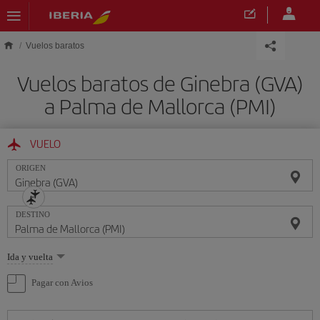
Saltar al contenido principal
Vuelos baratos
Vuelos baratos de Ginebra (GVA)
a Palma de Mallorca (PMI)
VUELO
ORIGEN
DESTINO
Seleccione
Ida y vuelta
una
opción
Pagar con Avios