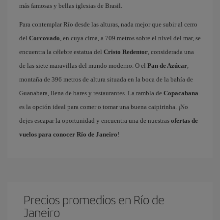
más famosas y bellas iglesias de Brasil.
Para contemplar Río desde las alturas, nada mejor que subir al cerro
del
Corcovado
, en cuya cima, a 709 metros sobre el nivel del mar, se
encuentra la célebre estatua del
Cristo Redentor
, considerada una
de las siete maravillas del mundo moderno. O el
Pan de Azúcar
,
montaña de 396 metros de altura situada en la boca de la bahía de
Guanabara, llena de bares y restaurantes. La rambla de
Copacabana
es la opción ideal para comer o tomar una buena caipirinha. ¡No
dejes escapar la oportunidad y encuentra una de nuestras
ofertas de
vuelos para conocer Río de Janeiro
!
Precios promedios en Río de
Janeiro