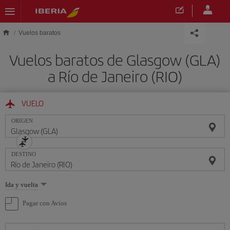
Saltar al contenido principal
Vuelos baratos
Vuelos baratos de Glasgow (GLA)
a Río de Janeiro (RIO)
VUELO
ORIGEN
DESTINO
Seleccione
Ida y vuelta
una
opción
Pagar con Avios