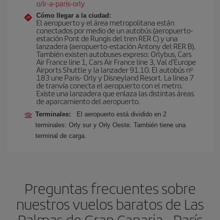
o/ir-a-paris-orly
Cómo llegar a la ciudad:
El aeropuerto y el área metropolitana están
conectados por medio de un autobús (aeropuerto-
estación Pont de Rungis del tren RER C) y una
lanzadera (aeropuerto-estación Antony del RER B).
También existen autobuses expreso: Orlybus, Cars
Air France line 1, Cars Air France line 3, Val d'Europe
Airports Shuttle y la lanzader 91.10. El autobús nº
183 une Paris- Orly y Disneyland Resort. La línea 7
de tranvía conecta el aeropuerto con el metro.
Existe una lanzadera que enlaza las distintas áreas
de aparcamiento del aeropuerto.
Terminales:
El aeropuerto está dividido en 2
terminales: Orly sur y Orly Oeste. También tiene una
terminal de carga.
Preguntas frecuentes sobre
nuestros vuelos baratos de Las
Palmas de Gran Canaria - París