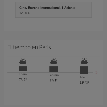
Cine, Estreno Internacional, 1 Asiento
12,00 €
El tiempo en París
Enero
Febrero
Marzo
7º
/
2º
8º
/
1º
12º
/
3º