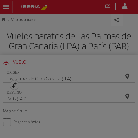
Saltar al contenido principal
Vuelos baratos
Vuelos baratos de Las Palmas de
Gran Canaria (LPA) a París (PAR)
VUELO
ORIGEN
DESTINO
Seleccione
Ida y vuelta
una
opción
Pagar con Avios