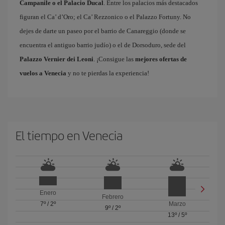
Campanile o el Palacio Ducal
. Entre los palacios más destacados
figuran el Ca’ d’Oro; el Ca’ Rezzonico o el Palazzo Fortuny. No
dejes de darte un paseo por el barrio de Canareggio (donde se
encuentra el antiguo barrio judío) o el de Dorsoduro, sede del
Palazzo Vernier dei Leoni
. ¡Consigue las
mejores ofertas de
vuelos a Venecia
y no te pierdas la experiencia!
El tiempo en Venecia
Enero
Febrero
7º
/
2º
Marzo
9º
/
2º
13º
/
5º