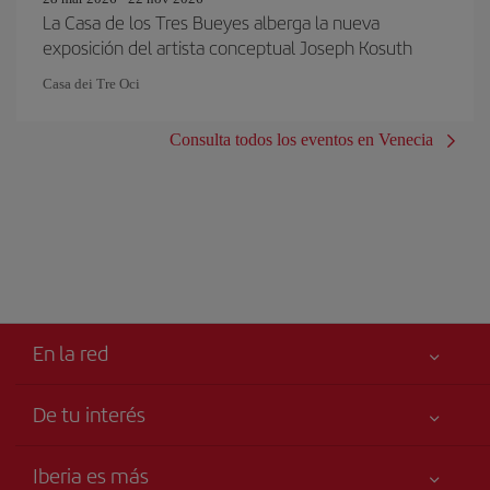
La Casa de los Tres Bueyes alberga la nueva
exposición del artista conceptual Joseph Kosuth
Casa dei Tre Oci
Consulta todos los eventos en Venecia
En la red
De tu interés
Tu seguridad es lo primero
Iberia es más
Accesibilidad