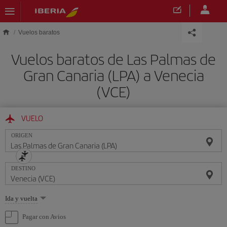
Saltar al contenido principal
Vuelos baratos
Vuelos baratos de Las Palmas de
Gran Canaria (LPA) a Venecia
(VCE)
VUELO
ORIGEN
DESTINO
Seleccione
Ida y vuelta
una
opción
Pagar con Avios